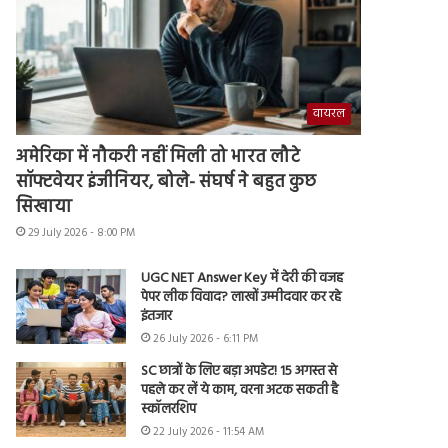
वायरल
अमेरिका में नौकरी नहीं मिली तो भारत लौटे
सॉफ्टवेयर इंजीनियर, बोले- संघर्ष ने बहुत कुछ
सिखाया
29 July 2026 - 8:00 PM
UGC NET Answer Key में देरी की वजह
पेपर लीक विवाद? लाखों उम्मीदवार कर रहे
इंतजार
26 July 2026 - 6:11 PM
SC छात्रों के लिए बड़ा अपडेट! 15 अगस्त से
पहले कर लें ये काम, वरना अटक सकती है
स्कॉलरशिप
22 July 2026 - 11:54 AM