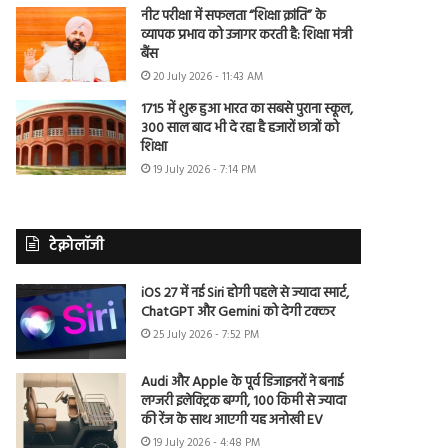
नीट परीक्षा में सफलता “शिक्षा क्रांति” के
व्यापक प्रभाव को उजागर करती है: शिक्षा मंत्री
बैंस
20 July 2026 - 11:43 AM
1715 में शुरू हुआ भारत का सबसे पुराना स्कूल,
300 साल बाद भी दे रहा है हजारों छात्रों को
शिक्षा
19 July 2026 - 7:14 PM
टेक्नोलॉजी
iOS 27 में नई Siri होगी पहले से ज्यादा स्मार्ट,
ChatGPT और Gemini को देगी टक्कर
25 July 2026 - 7:52 PM
Audi और Apple के पूर्व डिजाइनरों ने बनाई
लग्जरी इलेक्ट्रिक बग्गी, 100 किमी से ज्यादा
की रेंज के साथ आएगी यह अनोखी EV
19 July 2026 - 4:48 PM