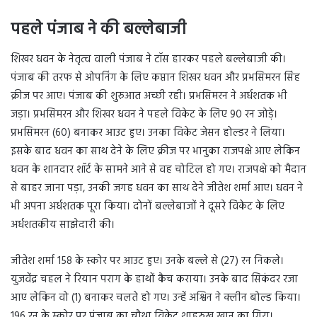
पहले पंजाब ने की बल्लेबाजी
शिखर धवन के नेतृत्व वाली पंजाब ने टॉस हारकर पहले बल्लेबाजी की।
पंजाब की तरफ से ओपनिंग के लिए कप्तान शिखर धवन और प्रभसिमरन सिंह
क्रीज पर आए। पंजाब की शुरुआत अच्छी रही। प्रभसिमरन ने अर्धशतक भी
जड़ा। प्रभसिमरन और शिखर धवन ने पहले विकेट के लिए 90 रन जोड़े।
प्रभसिमरन (60) बनाकर आउट हुए। उनका विकेट जेसन होल्डर ने लिया।
इसके बाद धवन का साथ देने के लिए क्रीज पर भानुका राजपक्षे आए लेकिन
धवन के शानदार शॉर्ट के सामने आने से वह चोटिल हो गए। राजपक्षे को मैदान
से बाहर जाना पड़ा, उनकी जगह धवन का साथ देने जीतेश शर्मा आए। धवन ने
भी अपना अर्धशतक पूरा किया। दोनों बल्लेबाजों ने दूसरे विकेट के लिए
अर्धशतकीय साझेदारी की।
जीतेश शर्मा 158 के स्कोर पर आउट हुए। उनके बल्ले से (27) रन निकले।
युजवेंद्र चहल ने रियान पराग के हाथों कैच कराया। उनके बाद सिकंदर रजा
आए लेकिन वो (1) बनाकर चलते हो गए। उन्हें अश्विन ने क्लीन बोल्ड किया।
196 रन के स्कोर पर पंजाब का चौथा विकेट शाहरुख खान का गिरा।