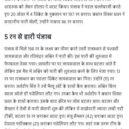
शाहरुख को जेसन होल्डर ने आउट किया। पंजाब ने पहल बल्लेबाजी करते
हुए 20 ओवर में 4 विकेट के नुकसान पर 197 रन बनाए। कप्तान शिखर धवन ने
सरहानीय पारी खेली, उन्होंने नाबाद 86 रन बनाए।
5 रन से हारी पंजाब
पंजाब से मिले 198 रन के लक्ष्य का पीछा करने उतरी राजस्थान से यशस्वी
जायसवाल और रविचंद्रन अश्विन ने पारी की। इस पारी की शुरुआत में
फेरबदल देखा गया। आमतौर पर पर जायसवाल के साथ बटलर आते हैं
लेकिन इस मैच में अश्विन को पारी की शुरुआत करने के लिए भेजा गया। 13
रन पर राजस्थान का पहला विकेट जायसवाल का गिरा। उन्होंने (11) रन
बनाए। अर्शदीप सिंह ने उन्हें मैथ्यू शॉर्ट के हाथों कैच कराया। अश्विन बिना
खाता खोले ही पवेलियन लौट गए। उनका कैच भी अर्शदीप ने कप्तान शिखर
धवन के हाथों कराया। इसके बाद क्रीज पर जोस बटलर आए। बटलर और
सैमसन ने तेजी से पारी खेलनी शुरू की लेकिन ये साझेदारी ज्यादा लंबी नहीं
टीकी, बटलर 19 रन बनाकर आउट हुए। संजू सैमसन (42) बनाकर आउट हुए।
देवदत्त पडीक्कल (21) बनाकर पवेलियन लौट गए। जहां एक तरफ टीम के