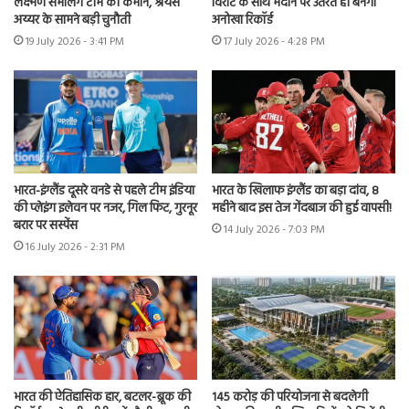
लक्ष्मण संभालेंगे टीम की कमान, श्रेयस
विराट के साथ मैदान पर उतरते ही बनेगा
अय्यर के सामने बड़ी चुनौती
अनोखा रिकॉर्ड
19 July 2026 - 3:41 PM
17 July 2026 - 4:28 PM
भारत-इंग्लैंड दूसरे वनडे से पहले टीम इंडिया
भारत के खिलाफ इंग्लैंड का बड़ा दांव, 8
की प्लेइंग इलेवन पर नजर, गिल फिट, गुरनूर
महीने बाद इस तेज गेंदबाज की हुई वापसी!
बरार पर सस्पेंस
14 July 2026 - 7:03 PM
16 July 2026 - 2:31 PM
भारत की ऐतिहासिक हार, बटलर-ब्रूक की
145 करोड़ की परियोजना से बदलेगी