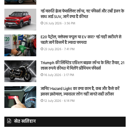
नई मारुति ब्रेजा फेसलिफ्ट लॉन्च, नए फीचर्स और टर्बो इंजन के
साथ आई SUV, जानें क्या है कीमत
26 July 2026 - 3:56 PM
E20 पेट्रोल, फ्लेक्स फ्यूल या EV कार? नई गाड़ी खरीदने से
पहले जानें किसमें है ज्यादा फायदा
23 July 2026 - 7:41 PM
Triumph की लिमिटेड एडिशन बाइक लॉन्च के लिए तैयार, 21
लाख रुपये कीमत में मिलेंगे प्रीमियम फीचर्स
16 July 2026 - 3:17 PM
जानिए Hazard Light का क्या काम है, कब और कैसे करें
इसका इस्तेमाल, ज्यादातर लोग नहीं जानते सही तरीका
12 July 2026 - 6:14 PM
खेत खलिहान