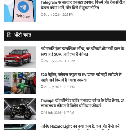
Telegram पर सरकार का बड़ा एक्शन, फिल्में और वेब सीरीज
देखना पड़ेगा भारी, तीन दिनों में दूसरा नोटिस
5 July 2026 - 2:25 PM
ऑटो जगत
नई मारुति ब्रेजा फेसलिफ्ट लॉन्च, नए फीचर्स और टर्बो इंजन के
साथ आई SUV, जानें क्या है कीमत
26 July 2026 - 3:56 PM
E20 पेट्रोल, फ्लेक्स फ्यूल या EV कार? नई गाड़ी खरीदने से
पहले जानें किसमें है ज्यादा फायदा
23 July 2026 - 7:41 PM
Triumph की लिमिटेड एडिशन बाइक लॉन्च के लिए तैयार, 21
लाख रुपये कीमत में मिलेंगे प्रीमियम फीचर्स
16 July 2026 - 3:17 PM
जानिए Hazard Light का क्या काम है, कब और कैसे करें