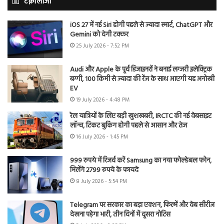
टेक्नोलॉजी
iOS 27 में नई Siri होगी पहले से ज्यादा स्मार्ट, ChatGPT और
Gemini को देगी टक्कर
25 July 2026 - 7:52 PM
Audi और Apple के पूर्व डिजाइनरों ने बनाई लग्जरी इलेक्ट्रिक
बग्गी, 100 किमी से ज्यादा की रेंज के साथ आएगी यह अनोखी
EV
19 July 2026 - 4:48 PM
रेल यात्रियों के लिए बड़ी खुशखबरी, IRCTC की नई वेबसाइट
लॉन्च, टिकट बुकिंग होगी पहले से आसान और तेज
16 July 2026 - 1:45 PM
999 रुपये में रिजर्व करें Samsung का नया फोल्डेबल फोन,
मिलेंगे 2799 रुपये के फायदे
8 July 2026 - 5:54 PM
Telegram पर सरकार का बड़ा एक्शन, फिल्में और वेब सीरीज
देखना पड़ेगा भारी, तीन दिनों में दूसरा नोटिस