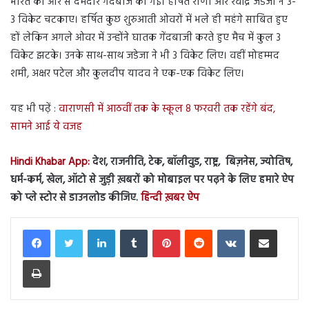
भारत की ओर से दमदार गेंदबाज की गई। हर्षित राणा और रवींद्र जडेजा ने 3-
3 विकेट चटकाए। हर्षित कुछ शुरुआती ओवरों में भले ही महंगे साबित हुए
हों लेकिन अगले ओवर में उन्होंने घातक गेंदबाजी करते हुए मैच में कुल 3
विकेट झटके। उनके साथ-साथ जडेजा ने भी 3 विकेट लिए। वहीं मोहम्मद
शमी, अक्षर पटेल और कुलदीप यादव ने एक-एक विकेट लिए।
यह भी पढ़ें :
वाराणसी में आठवीं तक के स्कूल 8 फरवरी तक रहेंगे बंद,
सामने आई ये वजह
Hindi Khabar App:
देश, राजनीति, टेक, बॉलीवुड, राष्ट्र, बिज़नेस, ज्योतिष,
धर्म-कर्म, खेल, ऑटो से जुड़ी ख़बरों को मोबाइल पर पढ़ने के लिए हमारे ऐप
को प्ले स्टोर से डाउनलोड कीजिए.
हिन्दी ख़बर ऐप
LinkedIn
Tumblr
Pinterest
Reddit
VKontakte
Share via Email
Print