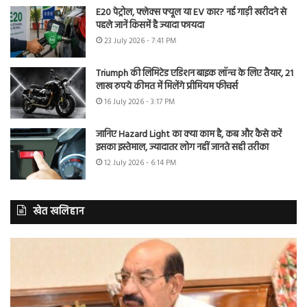
E20 पेट्रोल, फ्लेक्स फ्यूल या EV कार? नई गाड़ी खरीदने से
पहले जानें किसमें है ज्यादा फायदा
23 July 2026 - 7:41 PM
Triumph की लिमिटेड एडिशन बाइक लॉन्च के लिए तैयार, 21
लाख रुपये कीमत में मिलेंगे प्रीमियम फीचर्स
16 July 2026 - 3:17 PM
जानिए Hazard Light का क्या काम है, कब और कैसे करें
इसका इस्तेमाल, ज्यादातर लोग नहीं जानते सही तरीका
12 July 2026 - 6:14 PM
खेत खलिहान