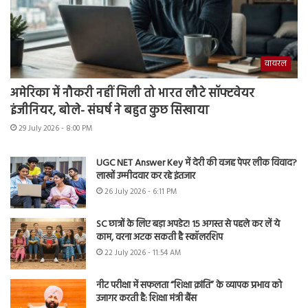
वायरल
अमेरिका में नौकरी नहीं मिली तो भारत लौटे सॉफ्टवेयर
इंजीनियर, बोले- संघर्ष ने बहुत कुछ सिखाया
29 July 2026 - 8:00 PM
UGC NET Answer Key में देरी की वजह पेपर लीक विवाद?
लाखों उम्मीदवार कर रहे इंतजार
26 July 2026 - 6:11 PM
SC छात्रों के लिए बड़ा अपडेट! 15 अगस्त से पहले कर लें ये
काम, वरना अटक सकती है स्कॉलरशिप
22 July 2026 - 11:54 AM
नीट परीक्षा में सफलता “शिक्षा क्रांति” के व्यापक प्रभाव को
उजागर करती है: शिक्षा मंत्री बैंस