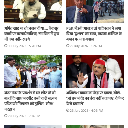
अमित शाह या तो जवाब दें या…., बेकसूर
PoK में उठी आवाज तो पाकिस्तान ने लगा
बच्चों पर बरसाई लाठियां, नए बिल में कुछ
दिया ‘दुश्मन’ का ठप्पा, ख्वाजा आसिफ के
भी नया नहीं- खड़गे
बयान पर मचा बवाल
30 July 2026 - 5:20 PM
29 July 2026 - 6:24 PM
जंतर मंतर के प्रदर्शन से घर लौट रहे दो
अखिलेश यादव का केंद्र पर हमला, बोले-
बच्चों के साथ मारपीट करने वाले सत्यम
‘जो राम मंदिर का चंदा नहीं बचा पाए, वे पेपर
पंडित को गिरफ्तार करे पुलिस- सौरभ
कैसे बचाएंगे’
भारद्वाज
28 July 2026 - 4:08 PM
28 July 2026 - 7:26 PM