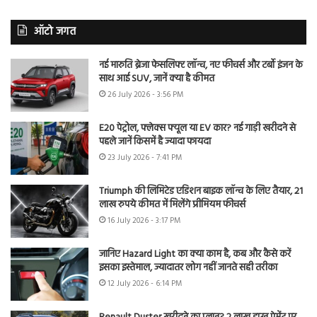
ऑटो जगत
नई मारुति ब्रेजा फेसलिफ्ट लॉन्च, नए फीचर्स और टर्बो इंजन के
साथ आई SUV, जानें क्या है कीमत
26 July 2026 - 3:56 PM
E20 पेट्रोल, फ्लेक्स फ्यूल या EV कार? नई गाड़ी खरीदने से
पहले जानें किसमें है ज्यादा फायदा
23 July 2026 - 7:41 PM
Triumph की लिमिटेड एडिशन बाइक लॉन्च के लिए तैयार, 21
लाख रुपये कीमत में मिलेंगे प्रीमियम फीचर्स
16 July 2026 - 3:17 PM
जानिए Hazard Light का क्या काम है, कब और कैसे करें
इसका इस्तेमाल, ज्यादातर लोग नहीं जानते सही तरीका
12 July 2026 - 6:14 PM