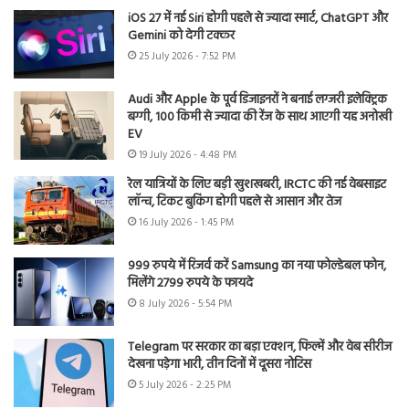
iOS 27 में नई Siri होगी पहले से ज्यादा स्मार्ट, ChatGPT और
Gemini को देगी टक्कर
25 July 2026 - 7:52 PM
Audi और Apple के पूर्व डिजाइनरों ने बनाई लग्जरी इलेक्ट्रिक
बग्गी, 100 किमी से ज्यादा की रेंज के साथ आएगी यह अनोखी
EV
19 July 2026 - 4:48 PM
रेल यात्रियों के लिए बड़ी खुशखबरी, IRCTC की नई वेबसाइट
लॉन्च, टिकट बुकिंग होगी पहले से आसान और तेज
16 July 2026 - 1:45 PM
999 रुपये में रिजर्व करें Samsung का नया फोल्डेबल फोन,
मिलेंगे 2799 रुपये के फायदे
8 July 2026 - 5:54 PM
Telegram पर सरकार का बड़ा एक्शन, फिल्में और वेब सीरीज
देखना पड़ेगा भारी, तीन दिनों में दूसरा नोटिस
5 July 2026 - 2:25 PM