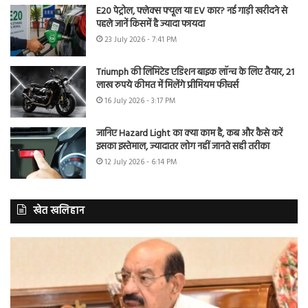
E20 पेट्रोल, फ्लेक्स फ्यूल या EV कार? नई गाड़ी खरीदने से
पहले जानें किसमें है ज्यादा फायदा
23 July 2026 - 7:41 PM
Triumph की लिमिटेड एडिशन बाइक लॉन्च के लिए तैयार, 21
लाख रुपये कीमत में मिलेंगे प्रीमियम फीचर्स
16 July 2026 - 3:17 PM
जानिए Hazard Light का क्या काम है, कब और कैसे करें
इसका इस्तेमाल, ज्यादातर लोग नहीं जानते सही तरीका
12 July 2026 - 6:14 PM
खेत खलिहान