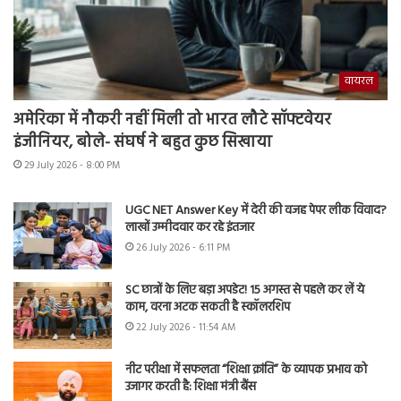
वायरल
अमेरिका में नौकरी नहीं मिली तो भारत लौटे सॉफ्टवेयर
इंजीनियर, बोले- संघर्ष ने बहुत कुछ सिखाया
29 July 2026 - 8:00 PM
UGC NET Answer Key में देरी की वजह पेपर लीक विवाद?
लाखों उम्मीदवार कर रहे इंतजार
26 July 2026 - 6:11 PM
SC छात्रों के लिए बड़ा अपडेट! 15 अगस्त से पहले कर लें ये
काम, वरना अटक सकती है स्कॉलरशिप
22 July 2026 - 11:54 AM
नीट परीक्षा में सफलता “शिक्षा क्रांति” के व्यापक प्रभाव को
उजागर करती है: शिक्षा मंत्री बैंस