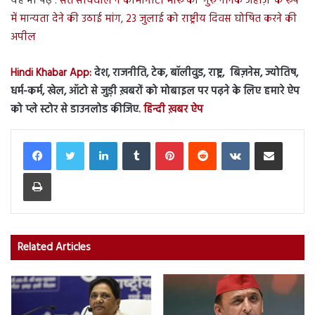
यह भी पढ़ें :
संत सीचेवाल ने कामागाटा मारू को ‘गुरु नानक जहाज़’ के रूप
में मान्यता देने की उठाई मांग, 23 जुलाई को राष्ट्रीय दिवस घोषित करने की
अपील
Hindi Khabar App:
देश, राजनीति, टेक, बॉलीवुड, राष्ट्र, बिज़नेस, ज्योतिष,
धर्म-कर्म, खेल, ऑटो से जुड़ी ख़बरों को मोबाइल पर पढ़ने के लिए हमारे ऐप
को प्ले स्टोर से डाउनलोड कीजिए.
हिन्दी ख़बर ऐप
LinkedIn
Tumblr
Pinterest
Reddit
VKontakte
Share via Email
Print
Related Articles