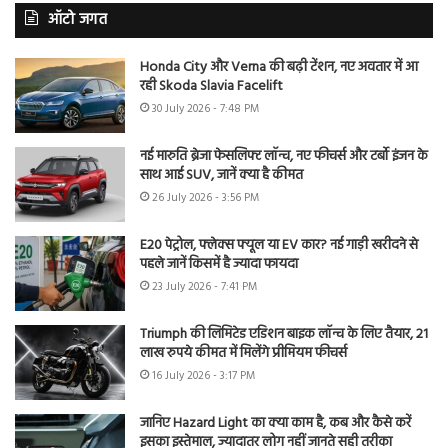
ऑटो जगत
Honda City और Verna की बढ़ी टेंशन, नए अवतार में आ
रही Skoda Slavia Facelift
30 July 2026 - 7:48 PM
नई मारुति ब्रेजा फेसलिफ्ट लॉन्च, नए फीचर्स और टर्बो इंजन के
साथ आई SUV, जानें क्या है कीमत
26 July 2026 - 3:56 PM
E20 पेट्रोल, फ्लेक्स फ्यूल या EV कार? नई गाड़ी खरीदने से
पहले जानें किसमें है ज्यादा फायदा
23 July 2026 - 7:41 PM
Triumph की लिमिटेड एडिशन बाइक लॉन्च के लिए तैयार, 21
लाख रुपये कीमत में मिलेंगे प्रीमियम फीचर्स
16 July 2026 - 3:17 PM
जानिए Hazard Light का क्या काम है, कब और कैसे करें
इसका इस्तेमाल, ज्यादातर लोग नहीं जानते सही तरीका