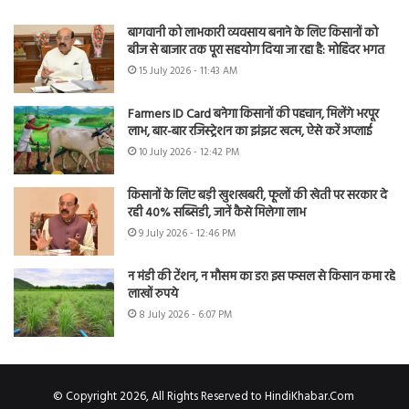
बागवानी को लाभकारी व्यवसाय बनाने के लिए किसानों को
बीज से बाजार तक पूरा सहयोग दिया जा रहा है: मोहिंदर भगत
15 July 2026 - 11:43 AM
Farmers ID Card बनेगा किसानों की पहचान, मिलेंगे भरपूर
लाभ, बार-बार रजिस्ट्रेशन का झंझट खत्म, ऐसे करें अप्लाई
10 July 2026 - 12:42 PM
किसानों के लिए बड़ी खुशखबरी, फूलों की खेती पर सरकार दे
रही 40% सब्सिडी, जानें कैसे मिलेगा लाभ
9 July 2026 - 12:46 PM
न मंडी की टेंशन, न मौसम का डर! इस फसल से किसान कमा रहे
लाखों रुपये
8 July 2026 - 6:07 PM
© Copyright 2026, All Rights Reserved to HindiKhabar.Com