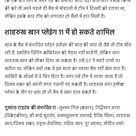
कि एक बार फिर से अपने गढ़ को बचाया जाए। वहीं बात अगर पंजाब किंग्स
की करें तो अपने पहले ही मैच में मोहाली में टीम ने दिल्ली को हराया था,
लेकिन इसके बाद टीम को लगातार दो मैचों में हार मिली है।
शाहरुख खान प्लेइंग 11 में हो सकते शामिल
आज के मैच में संभावित प्लेइंग इलेवन की बात की जाए तो वैसे तो टीम जीत
रही है, इसलिए विनिंग कॉबिनेशन को छेड़ना नहीं चाहेगी, लेकिन अगर
शाहरुख खान को मौका दिया जा सकता है। उन्हें GT ने महंगे दामों पर
खरीदा था, लेकिन अभी तक वे इस साल का पहला मैच नहीं खेल पाए हैं।
आखिरी के ओवर्स में वे बिग हिटर हैं। अगर उन्हें टीम में लाया जाता है तो
विजय शंकर को अपनी जगह गंवानी पड़ सकती है। शाहरुख अगर इम्पैक्ट
प्लेयर के तौर पर आएं तो भी मैच में असर डाल सकते हैं।
गुजरात टाइटंस की संभावित 11 :
शुभमन गिल (कप्तान), रिद्धिमान साहा
(विकेटकीपर), बी साई सुदर्शन, अजमतुल्लाह उमरजई, डेविड मिलर, शाहरुख
खान/विजय शंकर, राहुल तेवतिया, राशिद खान, नूर अहमद, मोहित शर्मा।