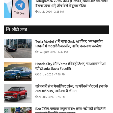
Telegram पर सरकार का बड़ा एक्शन, फिल्में और वेब सीरीज
देखना पड़ेगा भारी, तीन दिनों में दूसरा नोटिस
5 July 2026 - 2:25 PM
ऑटो जगत
Tesla Model Y में आया Grok AI फीचर, अब भारतीय
भाषाओं में कर सकेंगे बातचीत, जानिए क्या-क्या बदलेगा
1 August 2026 - 6:42 PM
Honda City और Verna की बढ़ी टेंशन, नए अवतार में आ
रही Skoda Slavia Facelift
30 July 2026 - 7:48 PM
नई मारुति ब्रेजा फेसलिफ्ट लॉन्च, नए फीचर्स और टर्बो इंजन के
साथ आई SUV, जानें क्या है कीमत
26 July 2026 - 3:56 PM
E20 पेट्रोल, फ्लेक्स फ्यूल या EV कार? नई गाड़ी खरीदने से