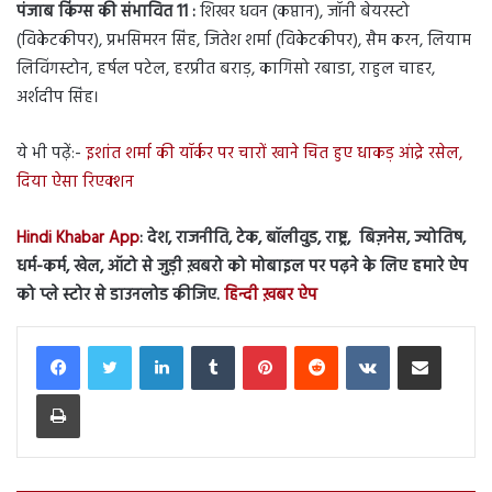
पंजाब किंग्स की संभावित 11 :
शिखर धवन (कप्तान), जॉनी बेयरस्टो
(विकेटकीपर), प्रभसिमरन सिंह, जितेश शर्मा (विकेटकीपर), सैम करन, लियाम
लिविंगस्टोन, हर्षल पटेल, हरप्रीत बराड़, कागिसो रबाडा, राहुल चाहर,
अर्शदीप सिंह।
ये भी पढ़ें:-
इशांत शर्मा की यॉर्कर पर चारों खाने चित हुए धाकड़ आंद्रे रसेल,
दिया ऐसा रिएक्शन
Hindi Khabar App
: देश, राजनीति, टेक, बॉलीवुड, राष्ट्र, बिज़नेस, ज्योतिष,
धर्म-कर्म, खेल, ऑटो से जुड़ी ख़बरो को मोबाइल पर पढ़ने के लिए हमारे ऐप
को प्ले स्टोर से डाउनलोड कीजिए.
हिन्दी ख़बर ऐप
LinkedIn
Tumblr
Pinterest
Reddit
VKontakte
Share via Email
Print