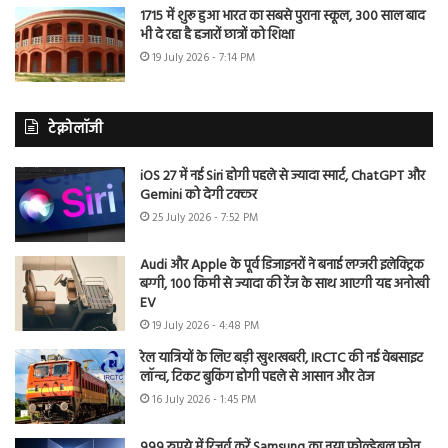
1715 में शुरू हुआ भारत का सबसे पुराना स्कूल, 300 साल बाद
भी दे रहा है हजारों छात्रों को शिक्षा
19 July 2026 - 7:14 PM
टेक्नोलॉजी
iOS 27 में नई Siri होगी पहले से ज्यादा स्मार्ट, ChatGPT और
Gemini को देगी टक्कर
25 July 2026 - 7:52 PM
Audi और Apple के पूर्व डिजाइनरों ने बनाई लग्जरी इलेक्ट्रिक
बग्गी, 100 किमी से ज्यादा की रेंज के साथ आएगी यह अनोखी
EV
19 July 2026 - 4:48 PM
रेल यात्रियों के लिए बड़ी खुशखबरी, IRCTC की नई वेबसाइट
लॉन्च, टिकट बुकिंग होगी पहले से आसान और तेज
16 July 2026 - 1:45 PM
999 रुपये में रिजर्व करें Samsung का नया फोल्डेबल फोन,