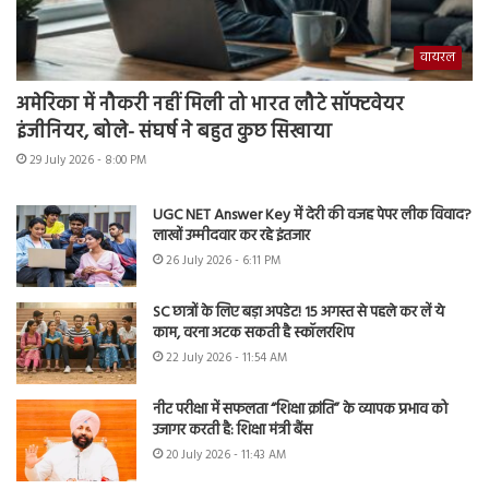
वायरल
अमेरिका में नौकरी नहीं मिली तो भारत लौटे सॉफ्टवेयर
इंजीनियर, बोले- संघर्ष ने बहुत कुछ सिखाया
29 July 2026 - 8:00 PM
UGC NET Answer Key में देरी की वजह पेपर लीक विवाद?
लाखों उम्मीदवार कर रहे इंतजार
26 July 2026 - 6:11 PM
SC छात्रों के लिए बड़ा अपडेट! 15 अगस्त से पहले कर लें ये
काम, वरना अटक सकती है स्कॉलरशिप
22 July 2026 - 11:54 AM
नीट परीक्षा में सफलता “शिक्षा क्रांति” के व्यापक प्रभाव को
उजागर करती है: शिक्षा मंत्री बैंस
20 July 2026 - 11:43 AM