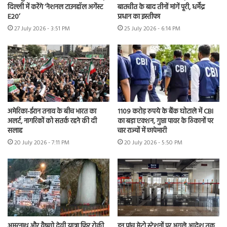
दिल्ली में करेंगे ‘नेशनल टाउनहॉल अगेंस्ट
बातचीत के बाद तीनों मांगें पूरी, धर्मेंद्र
E20’
प्रधान का इस्तीफा
27 July 2026 - 3:51 PM
25 July 2026 - 6:14 PM
अमेरिका-ईरान तनाव के बीच भारत का
1109 करोड़ रुपये के बैंक घोटाले में CBI
अलर्ट, नागरिकों को सतर्क रहने की दी
का बड़ा एक्शन, गुप्ता पावर के ठिकानों पर
सलाह
चार राज्यों में छापेमारी
20 July 2026 - 7:11 PM
20 July 2026 - 5:50 PM
अमरनाथ और वैष्णो देवी यात्रा फिर रोकी
इन पांच मेट्रो स्टेशनों पर अगले आदेश तक