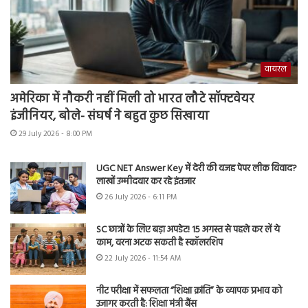
वायरल
अमेरिका में नौकरी नहीं मिली तो भारत लौटे सॉफ्टवेयर
इंजीनियर, बोले- संघर्ष ने बहुत कुछ सिखाया
29 July 2026 - 8:00 PM
UGC NET Answer Key में देरी की वजह पेपर लीक विवाद?
लाखों उम्मीदवार कर रहे इंतजार
26 July 2026 - 6:11 PM
SC छात्रों के लिए बड़ा अपडेट! 15 अगस्त से पहले कर लें ये
काम, वरना अटक सकती है स्कॉलरशिप
22 July 2026 - 11:54 AM
नीट परीक्षा में सफलता “शिक्षा क्रांति” के व्यापक प्रभाव को
उजागर करती है: शिक्षा मंत्री बैंस