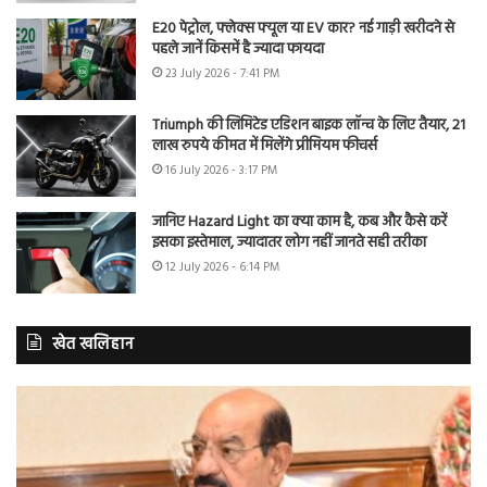
E20 पेट्रोल, फ्लेक्स फ्यूल या EV कार? नई गाड़ी खरीदने से
पहले जानें किसमें है ज्यादा फायदा
23 July 2026 - 7:41 PM
Triumph की लिमिटेड एडिशन बाइक लॉन्च के लिए तैयार, 21
लाख रुपये कीमत में मिलेंगे प्रीमियम फीचर्स
16 July 2026 - 3:17 PM
जानिए Hazard Light का क्या काम है, कब और कैसे करें
इसका इस्तेमाल, ज्यादातर लोग नहीं जानते सही तरीका
12 July 2026 - 6:14 PM
खेत खलिहान