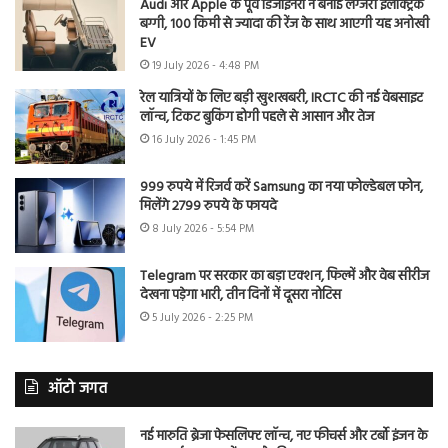
Audi और Apple के पूर्व डिजाइनरों ने बनाई लग्जरी इलेक्ट्रिक
बग्गी, 100 किमी से ज्यादा की रेंज के साथ आएगी यह अनोखी
EV
19 July 2026 - 4:48 PM
रेल यात्रियों के लिए बड़ी खुशखबरी, IRCTC की नई वेबसाइट
लॉन्च, टिकट बुकिंग होगी पहले से आसान और तेज
16 July 2026 - 1:45 PM
999 रुपये में रिजर्व करें Samsung का नया फोल्डेबल फोन,
मिलेंगे 2799 रुपये के फायदे
8 July 2026 - 5:54 PM
Telegram पर सरकार का बड़ा एक्शन, फिल्में और वेब सीरीज
देखना पड़ेगा भारी, तीन दिनों में दूसरा नोटिस
5 July 2026 - 2:25 PM
ऑटो जगत
नई मारुति ब्रेजा फेसलिफ्ट लॉन्च, नए फीचर्स और टर्बो इंजन के