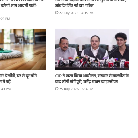
ी में ‘नेशनल टाउनहॉल अगेंस्ट
राम मंदिर चढ़ावा चोरी मामले में सुप्रीम कोर्ट सख्त,
करेगी आम आदमी पार्टी-
जांच के लिए नई SIT गठित
27 July 2026 - 4:35 PM
6:29 PM
एं ये चीजें, घर से दूर रहेंगे
CJP ने खत्म किया आंदोलन, सरकार से बातचीत के
ें पढ़ें
बाद तीनों मांगें पूरी, धर्मेंद्र प्रधान का इस्तीफा
5:43 PM
25 July 2026 - 6:14 PM