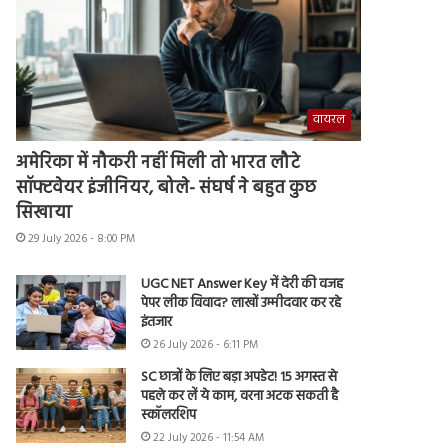
वायरल
अमेरिका में नौकरी नहीं मिली तो भारत लौटे
सॉफ्टवेयर इंजीनियर, बोले- संघर्ष ने बहुत कुछ
सिखाया
29 July 2026 - 8:00 PM
UGC NET Answer Key में देरी की वजह
पेपर लीक विवाद? लाखों उम्मीदवार कर रहे
इंतजार
26 July 2026 - 6:11 PM
SC छात्रों के लिए बड़ा अपडेट! 15 अगस्त से
पहले कर लें ये काम, वरना अटक सकती है
स्कॉलरशिप
22 July 2026 - 11:54 AM