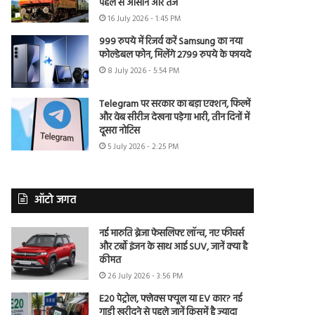
पहले से आसान और तेज
16 July 2026 - 1:45 PM
999 रुपये में रिजर्व करें Samsung का नया
फोल्डेबल फोन, मिलेंगे 2799 रुपये के फायदे
8 July 2026 - 5:54 PM
Telegram पर सरकार का बड़ा एक्शन, फिल्में
और वेब सीरीज देखना पड़ेगा भारी, तीन दिनों में
दूसरा नोटिस
5 July 2026 - 2:25 PM
ऑटो जगत
नई मारुति ब्रेजा फेसलिफ्ट लॉन्च, नए फीचर्स
और टर्बो इंजन के साथ आई SUV, जानें क्या है
कीमत
26 July 2026 - 3:56 PM
E20 पेट्रोल, फ्लेक्स फ्यूल या EV कार? नई
गाड़ी खरीदने से पहले जानें किसमें है ज्यादा