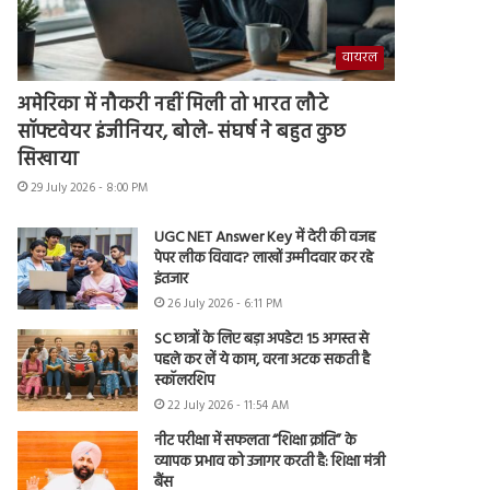
वायरल
अमेरिका में नौकरी नहीं मिली तो भारत लौटे
सॉफ्टवेयर इंजीनियर, बोले- संघर्ष ने बहुत कुछ
सिखाया
29 July 2026 - 8:00 PM
UGC NET Answer Key में देरी की वजह
पेपर लीक विवाद? लाखों उम्मीदवार कर रहे
इंतजार
26 July 2026 - 6:11 PM
SC छात्रों के लिए बड़ा अपडेट! 15 अगस्त से
पहले कर लें ये काम, वरना अटक सकती है
स्कॉलरशिप
22 July 2026 - 11:54 AM
नीट परीक्षा में सफलता “शिक्षा क्रांति” के
व्यापक प्रभाव को उजागर करती है: शिक्षा मंत्री
बैंस