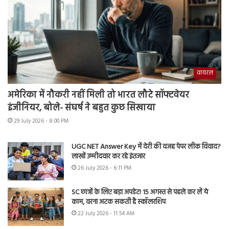
वायरल
अमेरिका में नौकरी नहीं मिली तो भारत लौटे सॉफ्टवेयर
इंजीनियर, बोले- संघर्ष ने बहुत कुछ सिखाया
29 July 2026 - 8:00 PM
UGC NET Answer Key में देरी की वजह पेपर लीक विवाद?
लाखों उम्मीदवार कर रहे इंतजार
26 July 2026 - 6:11 PM
SC छात्रों के लिए बड़ा अपडेट! 15 अगस्त से पहले कर लें ये
काम, वरना अटक सकती है स्कॉलरशिप
22 July 2026 - 11:54 AM