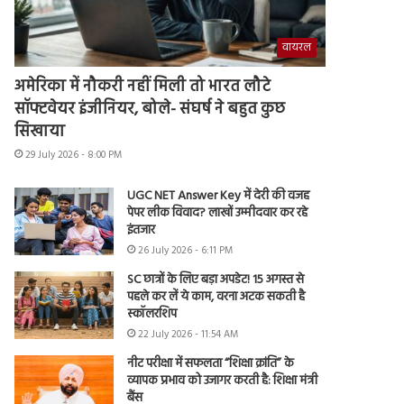
वायरल
अमेरिका में नौकरी नहीं मिली तो भारत लौटे
सॉफ्टवेयर इंजीनियर, बोले- संघर्ष ने बहुत कुछ
सिखाया
29 July 2026 - 8:00 PM
UGC NET Answer Key में देरी की वजह
पेपर लीक विवाद? लाखों उम्मीदवार कर रहे
इंतजार
26 July 2026 - 6:11 PM
SC छात्रों के लिए बड़ा अपडेट! 15 अगस्त से
पहले कर लें ये काम, वरना अटक सकती है
स्कॉलरशिप
22 July 2026 - 11:54 AM
नीट परीक्षा में सफलता “शिक्षा क्रांति” के
व्यापक प्रभाव को उजागर करती है: शिक्षा मंत्री
बैंस