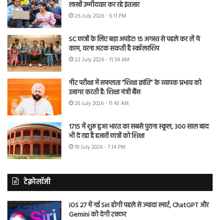
लाखों उम्मीदवार कर रहे इंतजार
26 July 2026 - 6:11 PM
SC छात्रों के लिए बड़ा अपडेट! 15 अगस्त से पहले कर लें ये
काम, वरना अटक सकती है स्कॉलरशिप
22 July 2026 - 11:54 AM
नीट परीक्षा में सफलता “शिक्षा क्रांति” के व्यापक प्रभाव को
उजागर करती है: शिक्षा मंत्री बैंस
20 July 2026 - 11:43 AM
1715 में शुरू हुआ भारत का सबसे पुराना स्कूल, 300 साल बाद
भी दे रहा है हजारों छात्रों को शिक्षा
19 July 2026 - 7:14 PM
टेक्नोलॉजी
iOS 27 में नई Siri होगी पहले से ज्यादा स्मार्ट, ChatGPT और
Gemini को देगी टक्कर