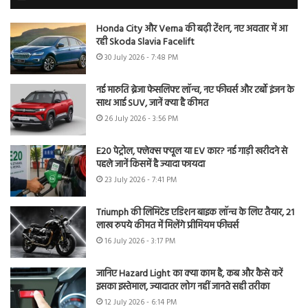
Honda City और Verna की बढ़ी टेंशन, नए अवतार में आ
रही Skoda Slavia Facelift
30 July 2026 - 7:48 PM
नई मारुति ब्रेजा फेसलिफ्ट लॉन्च, नए फीचर्स और टर्बो इंजन के
साथ आई SUV, जानें क्या है कीमत
26 July 2026 - 3:56 PM
E20 पेट्रोल, फ्लेक्स फ्यूल या EV कार? नई गाड़ी खरीदने से
पहले जानें किसमें है ज्यादा फायदा
23 July 2026 - 7:41 PM
Triumph की लिमिटेड एडिशन बाइक लॉन्च के लिए तैयार, 21
लाख रुपये कीमत में मिलेंगे प्रीमियम फीचर्स
16 July 2026 - 3:17 PM
जानिए Hazard Light का क्या काम है, कब और कैसे करें
इसका इस्तेमाल, ज्यादातर लोग नहीं जानते सही तरीका
12 July 2026 - 6:14 PM