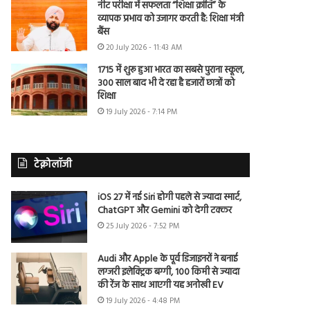
नीट परीक्षा में सफलता “शिक्षा क्रांति” के
व्यापक प्रभाव को उजागर करती है: शिक्षा मंत्री
बैंस
20 July 2026 - 11:43 AM
1715 में शुरू हुआ भारत का सबसे पुराना स्कूल,
300 साल बाद भी दे रहा है हजारों छात्रों को
शिक्षा
19 July 2026 - 7:14 PM
टेक्नोलॉजी
iOS 27 में नई Siri होगी पहले से ज्यादा स्मार्ट,
ChatGPT और Gemini को देगी टक्कर
25 July 2026 - 7:52 PM
Audi और Apple के पूर्व डिजाइनरों ने बनाई
लग्जरी इलेक्ट्रिक बग्गी, 100 किमी से ज्यादा
की रेंज के साथ आएगी यह अनोखी EV
19 July 2026 - 4:48 PM