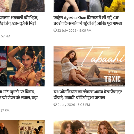
ं काजल-अम्रपाली की भिड़ंत,
एक्ट्रेस Ayesha Khan हिरासत में ली गईं, CJP
़ी जंग, एक-दूजे से भिड़ीं
प्रदर्शन के समर्थन में पहुंची थीं, जानिए पूरा मामला
22 July 2026 - 8:09 PM
6:57 PM
े गाने ‘जुगनी’ पर विवाद,
यश और कियारा का ग्लैमरस अंदाज देख फैंस हुए
न को लेकर उठे सवाल, बढ़ा
दीवाने, ‘तबाही’ वीडियो हुआ वायरल
8 July 2026 - 5:05 PM
7:27 PM