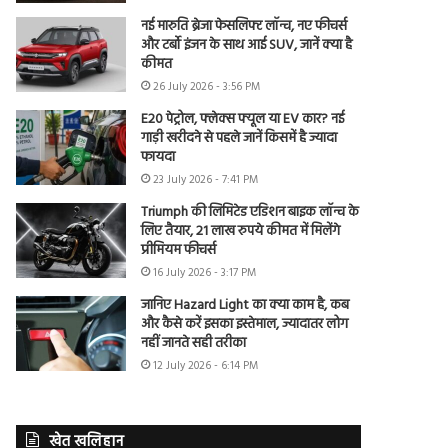
नई मारुति ब्रेजा फेसलिफ्ट लॉन्च, नए फीचर्स
और टर्बो इंजन के साथ आई SUV, जानें क्या है
कीमत
26 July 2026 - 3:56 PM
E20 पेट्रोल, फ्लेक्स फ्यूल या EV कार? नई
गाड़ी खरीदने से पहले जानें किसमें है ज्यादा
फायदा
23 July 2026 - 7:41 PM
Triumph की लिमिटेड एडिशन बाइक लॉन्च के
लिए तैयार, 21 लाख रुपये कीमत में मिलेंगे
प्रीमियम फीचर्स
16 July 2026 - 3:17 PM
जानिए Hazard Light का क्या काम है, कब
और कैसे करें इसका इस्तेमाल, ज्यादातर लोग
नहीं जानते सही तरीका
12 July 2026 - 6:14 PM
खेत खलिहान