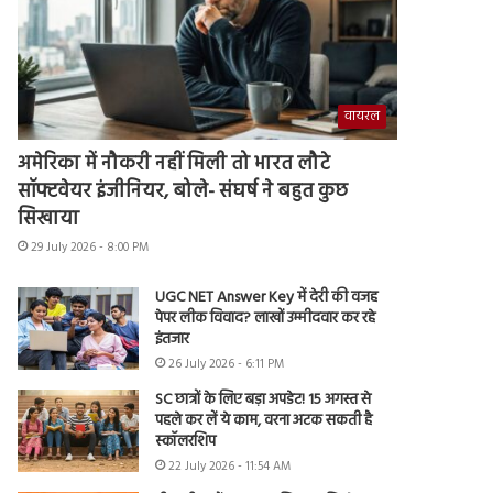
वायरल
अमेरिका में नौकरी नहीं मिली तो भारत लौटे
सॉफ्टवेयर इंजीनियर, बोले- संघर्ष ने बहुत कुछ
सिखाया
29 July 2026 - 8:00 PM
UGC NET Answer Key में देरी की वजह
पेपर लीक विवाद? लाखों उम्मीदवार कर रहे
इंतजार
26 July 2026 - 6:11 PM
SC छात्रों के लिए बड़ा अपडेट! 15 अगस्त से
पहले कर लें ये काम, वरना अटक सकती है
स्कॉलरशिप
22 July 2026 - 11:54 AM