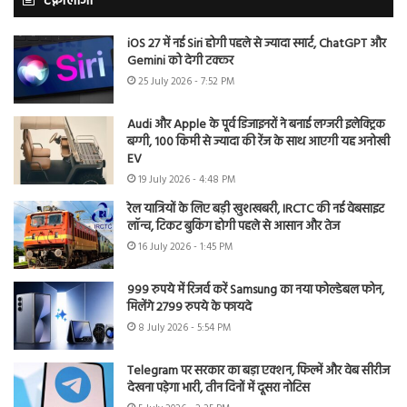
टेक्नोलॉजी
iOS 27 में नई Siri होगी पहले से ज्यादा स्मार्ट, ChatGPT और
Gemini को देगी टक्कर
25 July 2026 - 7:52 PM
Audi और Apple के पूर्व डिजाइनरों ने बनाई लग्जरी इलेक्ट्रिक
बग्गी, 100 किमी से ज्यादा की रेंज के साथ आएगी यह अनोखी
EV
19 July 2026 - 4:48 PM
रेल यात्रियों के लिए बड़ी खुशखबरी, IRCTC की नई वेबसाइट
लॉन्च, टिकट बुकिंग होगी पहले से आसान और तेज
16 July 2026 - 1:45 PM
999 रुपये में रिजर्व करें Samsung का नया फोल्डेबल फोन,
मिलेंगे 2799 रुपये के फायदे
8 July 2026 - 5:54 PM
Telegram पर सरकार का बड़ा एक्शन, फिल्में और वेब सीरीज
देखना पड़ेगा भारी, तीन दिनों में दूसरा नोटिस