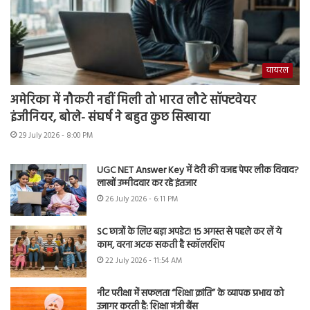
वायरल
अमेरिका में नौकरी नहीं मिली तो भारत लौटे सॉफ्टवेयर
इंजीनियर, बोले- संघर्ष ने बहुत कुछ सिखाया
29 July 2026 - 8:00 PM
UGC NET Answer Key में देरी की वजह पेपर लीक विवाद?
लाखों उम्मीदवार कर रहे इंतजार
26 July 2026 - 6:11 PM
SC छात्रों के लिए बड़ा अपडेट! 15 अगस्त से पहले कर लें ये
काम, वरना अटक सकती है स्कॉलरशिप
22 July 2026 - 11:54 AM
नीट परीक्षा में सफलता “शिक्षा क्रांति” के व्यापक प्रभाव को
उजागर करती है: शिक्षा मंत्री बैंस