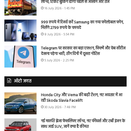
लॉन्च, टिकट बुकिंग होगी पहले से आसान और तेज
16 July 2026 - 1:45 PM
999 रुपये में रिजर्व करें Samsung का नया फोल्डेबल फोन,
मिलेंगे 2799 रुपये के फायदे
8 July 2026 - 5:54 PM
Telegram पर सरकार का बड़ा एक्शन, फिल्में और वेब सीरीज
देखना पड़ेगा भारी, तीन दिनों में दूसरा नोटिस
5 July 2026 - 2:25 PM
ऑटो जगत
Honda City और Verna की बढ़ी टेंशन, नए अवतार में आ
रही Skoda Slavia Facelift
30 July 2026 - 7:48 PM
नई मारुति ब्रेजा फेसलिफ्ट लॉन्च, नए फीचर्स और टर्बो इंजन के
साथ आई SUV, जानें क्या है कीमत