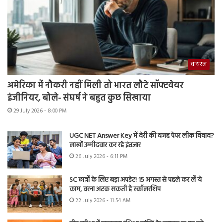
वायरल
अमेरिका में नौकरी नहीं मिली तो भारत लौटे सॉफ्टवेयर
इंजीनियर, बोले- संघर्ष ने बहुत कुछ सिखाया
29 July 2026 - 8:00 PM
UGC NET Answer Key में देरी की वजह पेपर लीक विवाद?
लाखों उम्मीदवार कर रहे इंतजार
26 July 2026 - 6:11 PM
SC छात्रों के लिए बड़ा अपडेट! 15 अगस्त से पहले कर लें ये
काम, वरना अटक सकती है स्कॉलरशिप
22 July 2026 - 11:54 AM