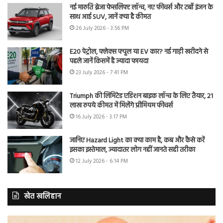
नई मारुति ब्रेजा फेसलिफ्ट लॉन्च, नए फीचर्स और टर्बो इंजन के
साथ आई SUV, जानें क्या है कीमत
26 July 2026 - 3:56 PM
E20 पेट्रोल, फ्लेक्स फ्यूल या EV कार? नई गाड़ी खरीदने से
पहले जानें किसमें है ज्यादा फायदा
23 July 2026 - 7:41 PM
Triumph की लिमिटेड एडिशन बाइक लॉन्च के लिए तैयार, 21
लाख रुपये कीमत में मिलेंगे प्रीमियम फीचर्स
16 July 2026 - 3:17 PM
जानिए Hazard Light का क्या काम है, कब और कैसे करें
इसका इस्तेमाल, ज्यादातर लोग नहीं जानते सही तरीका
12 July 2026 - 6:14 PM
खेत खलिहान