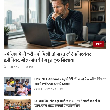
वायरल
अमेरिका में नौकरी नहीं मिली तो भारत लौटे सॉफ्टवेयर
इंजीनियर, बोले- संघर्ष ने बहुत कुछ सिखाया
29 July 2026 - 8:00 PM
UGC NET Answer Key में देरी की वजह पेपर लीक विवाद?
लाखों उम्मीदवार कर रहे इंतजार
26 July 2026 - 6:11 PM
SC छात्रों के लिए बड़ा अपडेट! 15 अगस्त से पहले कर लें ये
काम, वरना अटक सकती है स्कॉलरशिप