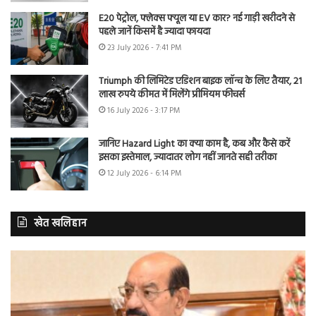
E20 पेट्रोल, फ्लेक्स फ्यूल या EV कार? नई गाड़ी खरीदने से
पहले जानें किसमें है ज्यादा फायदा
23 July 2026 - 7:41 PM
Triumph की लिमिटेड एडिशन बाइक लॉन्च के लिए तैयार, 21
लाख रुपये कीमत में मिलेंगे प्रीमियम फीचर्स
16 July 2026 - 3:17 PM
जानिए Hazard Light का क्या काम है, कब और कैसे करें
इसका इस्तेमाल, ज्यादातर लोग नहीं जानते सही तरीका
12 July 2026 - 6:14 PM
खेत खलिहान