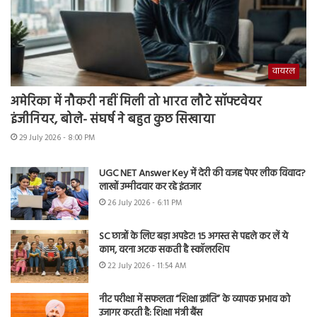
वायरल
अमेरिका में नौकरी नहीं मिली तो भारत लौटे सॉफ्टवेयर
इंजीनियर, बोले- संघर्ष ने बहुत कुछ सिखाया
29 July 2026 - 8:00 PM
UGC NET Answer Key में देरी की वजह पेपर लीक विवाद?
लाखों उम्मीदवार कर रहे इंतजार
26 July 2026 - 6:11 PM
SC छात्रों के लिए बड़ा अपडेट! 15 अगस्त से पहले कर लें ये
काम, वरना अटक सकती है स्कॉलरशिप
22 July 2026 - 11:54 AM
नीट परीक्षा में सफलता “शिक्षा क्रांति” के व्यापक प्रभाव को
उजागर करती है: शिक्षा मंत्री बैंस