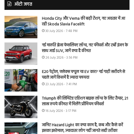
ऑटो जगत
Honda City और Verna की बढ़ी टेंशन, नए अवतार में आ
रही Skoda Slavia Facelift
30 July 2026 - 7:48 PM
नई मारुति ब्रेजा फेसलिफ्ट लॉन्च, नए फीचर्स और टर्बो इंजन के
साथ आई SUV, जानें क्या है कीमत
26 July 2026 - 3:56 PM
E20 पेट्रोल, फ्लेक्स फ्यूल या EV कार? नई गाड़ी खरीदने से
पहले जानें किसमें है ज्यादा फायदा
23 July 2026 - 7:41 PM
Triumph की लिमिटेड एडिशन बाइक लॉन्च के लिए तैयार, 21
लाख रुपये कीमत में मिलेंगे प्रीमियम फीचर्स
16 July 2026 - 3:17 PM
जानिए Hazard Light का क्या काम है, कब और कैसे करें
इसका इस्तेमाल, ज्यादातर लोग नहीं जानते सही तरीका