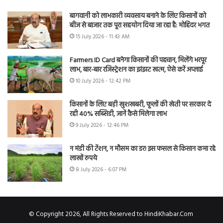
बागवानी को लाभकारी व्यवसाय बनाने के लिए किसानों को
बीज से बाजार तक पूरा सहयोग दिया जा रहा है: मोहिंदर भगत
15 July 2026 - 11:43 AM
Farmers ID Card बनेगा किसानों की पहचान, मिलेंगे भरपूर
लाभ, बार-बार रजिस्ट्रेशन का झंझट खत्म, ऐसे करें अप्लाई
10 July 2026 - 12:42 PM
किसानों के लिए बड़ी खुशखबरी, फूलों की खेती पर सरकार दे
रही 40% सब्सिडी, जानें कैसे मिलेगा लाभ
9 July 2026 - 12:46 PM
न मंडी की टेंशन, न मौसम का डर! इस फसल से किसान कमा रहे
लाखों रुपये
8 July 2026 - 6:07 PM
© Copyright 2026, All Rights Reserved to HindiKhabar.Com