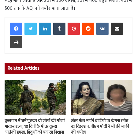
AQI माना जाता है और 201 से 300 खराब, 301 से 400 बहुत खराब, 401 से
500 तक के AQI को गंभीर माना जाता है।
LinkedIn
Tumblr
Pinterest
Reddit
VKontakte
Share via Email
Print
Related Articles
कुलगाम में धर्म पूछकर दो लोगों की गोली
जंतर मंतर माफी वीडियो पर कंगना रनौत
मारकर हत्या, 10 दिनों के भीतर दूसरा
का रिएक्शन, पीएम मोदी ने भी की माफी
आतंकी हमला, हिंदुओं को बना रहे निशाना
की अपील