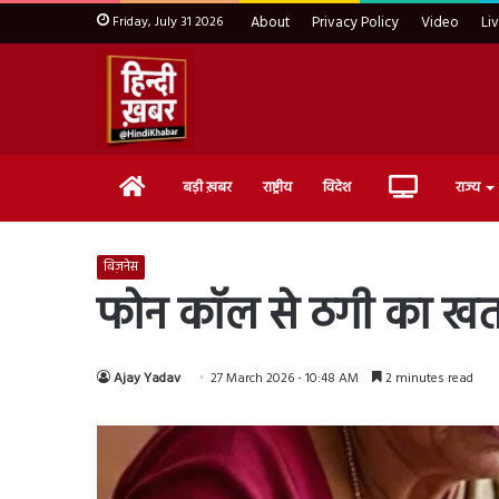
Friday, July 31 2026
About
Privacy Policy
Video
Li
Home
Live
बड़ी ख़बर
राष्ट्रीय
विदेश
राज्य
TV
बिज़नेस
फोन कॉल से ठगी का खतरन
Ajay Yadav
27 March 2026 - 10:48 AM
2 minutes read