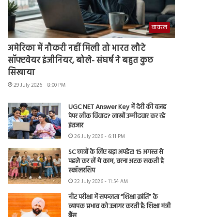
वायरल
अमेरिका में नौकरी नहीं मिली तो भारत लौटे
सॉफ्टवेयर इंजीनियर, बोले- संघर्ष ने बहुत कुछ
सिखाया
29 July 2026 - 8:00 PM
UGC NET Answer Key में देरी की वजह
पेपर लीक विवाद? लाखों उम्मीदवार कर रहे
इंतजार
26 July 2026 - 6:11 PM
SC छात्रों के लिए बड़ा अपडेट! 15 अगस्त से
पहले कर लें ये काम, वरना अटक सकती है
स्कॉलरशिप
22 July 2026 - 11:54 AM
नीट परीक्षा में सफलता “शिक्षा क्रांति” के
व्यापक प्रभाव को उजागर करती है: शिक्षा मंत्री
बैंस