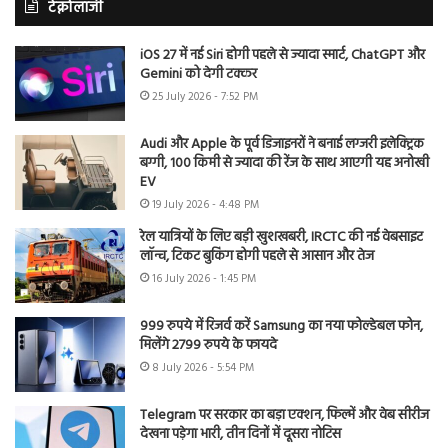
टेक्नोलॉजी
iOS 27 में नई Siri होगी पहले से ज्यादा स्मार्ट, ChatGPT और
Gemini को देगी टक्कर
25 July 2026 - 7:52 PM
Audi और Apple के पूर्व डिजाइनरों ने बनाई लग्जरी इलेक्ट्रिक
बग्गी, 100 किमी से ज्यादा की रेंज के साथ आएगी यह अनोखी
EV
19 July 2026 - 4:48 PM
रेल यात्रियों के लिए बड़ी खुशखबरी, IRCTC की नई वेबसाइट
लॉन्च, टिकट बुकिंग होगी पहले से आसान और तेज
16 July 2026 - 1:45 PM
999 रुपये में रिजर्व करें Samsung का नया फोल्डेबल फोन,
मिलेंगे 2799 रुपये के फायदे
8 July 2026 - 5:54 PM
Telegram पर सरकार का बड़ा एक्शन, फिल्में और वेब सीरीज
देखना पड़ेगा भारी, तीन दिनों में दूसरा नोटिस