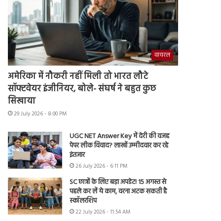
वायरल
अमेरिका में नौकरी नहीं मिली तो भारत लौटे
सॉफ्टवेयर इंजीनियर, बोले- संघर्ष ने बहुत कुछ
सिखाया
29 July 2026 - 8:00 PM
UGC NET Answer Key में देरी की वजह
पेपर लीक विवाद? लाखों उम्मीदवार कर रहे
इंतजार
26 July 2026 - 6:11 PM
SC छात्रों के लिए बड़ा अपडेट! 15 अगस्त से
पहले कर लें ये काम, वरना अटक सकती है
स्कॉलरशिप
22 July 2026 - 11:54 AM