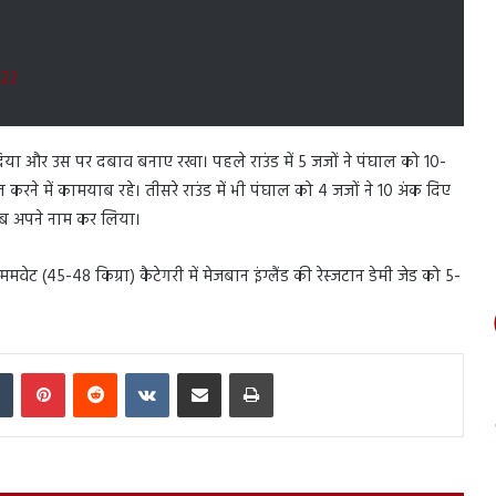
022
 दिया और उस पर दबाव बनाए रखा। पहले राउंड में 5 जजों ने पंघाल को 10-
िल करने में कामयाब रहे। तीसरे राउंड में भी पंघाल को 4 जजों ने 10 अंक दिए
ाब अपने नाम कर लिया।
िममवेट (45-48 किग्रा) कैटेगरी में मेजबान इंग्लैंड की रेस्जटान डेमी जेड को 5-
In
Tumblr
Pinterest
Reddit
VKontakte
Share via Email
Print