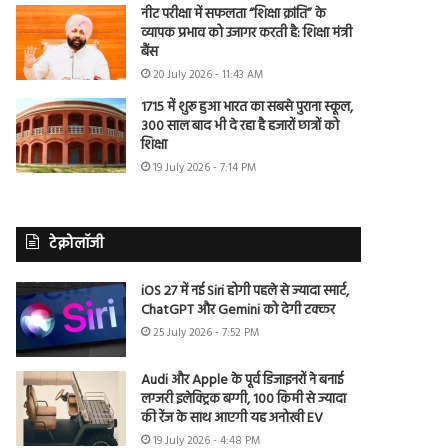
नीट परीक्षा में सफलता “शिक्षा क्रांति” के
व्यापक प्रभाव को उजागर करती है: शिक्षा मंत्री
बैंस
20 July 2026 - 11:43 AM
1715 में शुरू हुआ भारत का सबसे पुराना स्कूल,
300 साल बाद भी दे रहा है हजारों छात्रों को
शिक्षा
19 July 2026 - 7:14 PM
टेक्नोलॉजी
iOS 27 में नई Siri होगी पहले से ज्यादा स्मार्ट,
ChatGPT और Gemini को देगी टक्कर
25 July 2026 - 7:52 PM
Audi और Apple के पूर्व डिजाइनरों ने बनाई
लग्जरी इलेक्ट्रिक बग्गी, 100 किमी से ज्यादा
की रेंज के साथ आएगी यह अनोखी EV
19 July 2026 - 4:48 PM