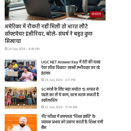
वायरल
अमेरिका में नौकरी नहीं मिली तो भारत लौटे
सॉफ्टवेयर इंजीनियर, बोले- संघर्ष ने बहुत कुछ
सिखाया
29 July 2026 - 8:00 PM
UGC NET Answer Key में देरी की वजह
पेपर लीक विवाद? लाखों उम्मीदवार कर रहे
इंतजार
26 July 2026 - 6:11 PM
SC छात्रों के लिए बड़ा अपडेट! 15 अगस्त से
पहले कर लें ये काम, वरना अटक सकती है
स्कॉलरशिप
22 July 2026 - 11:54 AM
नीट परीक्षा में सफलता “शिक्षा क्रांति” के
व्यापक प्रभाव को उजागर करती है: शिक्षा मंत्री
बैंस