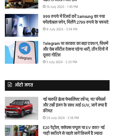
पहले से आसान और तेज
16 July 2026 - 1:45 PM
999 रुपये में रिजर्व करें Samsung का नया
फोल्डेबल फोन, मिलेंगे 2799 रुपये के फायदे
8 July 2026 - 5:54 PM
Telegram पर सरकार का बड़ा एक्शन, फिल्में
और वेब सीरीज देखना पड़ेगा भारी, तीन दिनों में
दूसरा नोटिस
5 July 2026 - 2:25 PM
ऑटो जगत
नई मारुति ब्रेजा फेसलिफ्ट लॉन्च, नए फीचर्स
और टर्बो इंजन के साथ आई SUV, जानें क्या है
कीमत
26 July 2026 - 3:56 PM
E20 पेट्रोल, फ्लेक्स फ्यूल या EV कार? नई
गाड़ी खरीदने से पहले जानें किसमें है ज्यादा