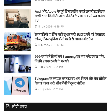
Audi और Apple के पूर्व डिजाइनरों ने बनाई लग्जरी इलेक्ट्रिक
बग्गी, 100 किमी से ज्यादा की रेंज के साथ आएगी यह अनोखी
EV
19 July 2026 - 4:48 PM
रेल यात्रियों के लिए बड़ी खुशखबरी, IRCTC की नई वेबसाइट
लॉन्च, टिकट बुकिंग होगी पहले से आसान और तेज
16 July 2026 - 1:45 PM
999 रुपये में रिजर्व करें Samsung का नया फोल्डेबल फोन,
मिलेंगे 2799 रुपये के फायदे
8 July 2026 - 5:54 PM
Telegram पर सरकार का बड़ा एक्शन, फिल्में और वेब सीरीज
देखना पड़ेगा भारी, तीन दिनों में दूसरा नोटिस
5 July 2026 - 2:25 PM
ऑटो जगत