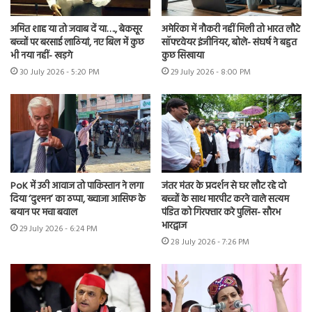
अमित शाह या तो जवाब दें या…., बेकसूर
अमेरिका में नौकरी नहीं मिली तो भारत लौटे
बच्चों पर बरसाई लाठियां, नए बिल में कुछ
सॉफ्टवेयर इंजीनियर, बोले- संघर्ष ने बहुत
भी नया नहीं- खड़गे
कुछ सिखाया
30 July 2026 - 5:20 PM
29 July 2026 - 8:00 PM
PoK में उठी आवाज तो पाकिस्तान ने लगा
जंतर मंतर के प्रदर्शन से घर लौट रहे दो
दिया ‘दुश्मन’ का ठप्पा, ख्वाजा आसिफ के
बच्चों के साथ मारपीट करने वाले सत्यम
बयान पर मचा बवाल
पंडित को गिरफ्तार करे पुलिस- सौरभ
भारद्वाज
29 July 2026 - 6:24 PM
28 July 2026 - 7:26 PM