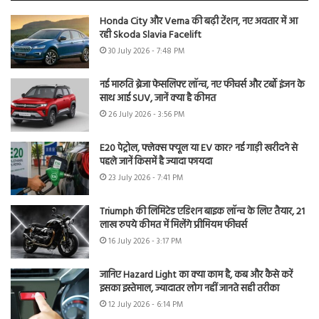
Honda City और Verna की बढ़ी टेंशन, नए अवतार में आ
रही Skoda Slavia Facelift
30 July 2026 - 7:48 PM
नई मारुति ब्रेजा फेसलिफ्ट लॉन्च, नए फीचर्स और टर्बो इंजन के
साथ आई SUV, जानें क्या है कीमत
26 July 2026 - 3:56 PM
E20 पेट्रोल, फ्लेक्स फ्यूल या EV कार? नई गाड़ी खरीदने से
पहले जानें किसमें है ज्यादा फायदा
23 July 2026 - 7:41 PM
Triumph की लिमिटेड एडिशन बाइक लॉन्च के लिए तैयार, 21
लाख रुपये कीमत में मिलेंगे प्रीमियम फीचर्स
16 July 2026 - 3:17 PM
जानिए Hazard Light का क्या काम है, कब और कैसे करें
इसका इस्तेमाल, ज्यादातर लोग नहीं जानते सही तरीका
12 July 2026 - 6:14 PM