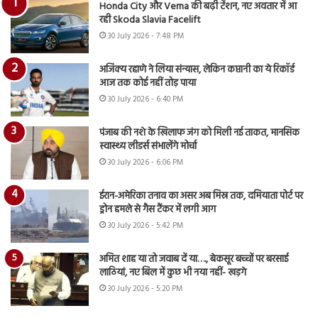
Honda City और Verna की बढ़ी टेंशन, नए अवतार में आ
रही Skoda Slavia Facelift
30 July 2026 - 7:48 PM
अजिंक्य रहाणे ने लिया संन्यास, लेकिन कप्तानी का ये रिकॉर्ड
आज तक कोई नहीं तोड़ पाया
30 July 2026 - 6:40 PM
पंजाब की नशे के खिलाफ जंग को मिली नई ताकत, मानसिक
स्वास्थ्य लीडर्स संभालेंगे मोर्चा
30 July 2026 - 6:06 PM
ईरान-अमेरिका तनाव का असर अब मिस्र तक, दमियाता पोर्ट पर
ड्रोन हमले से गैस टैंकर में लगी आग
30 July 2026 - 5:42 PM
अमित शाह या तो जवाब दें या…., बेकसूर बच्चों पर बरसाई
लाठियां, नए बिल में कुछ भी नया नहीं- खड़गे
30 July 2026 - 5:20 PM