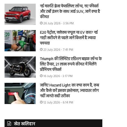
नई मारुति ब्रेजा फेसलिफ्ट लॉन्च, नए फीचर्स
और टर्बो इंजन के साथ आई SUV, जानें क्या है
कीमत
26 July 2026 - 3:56 PM
E20 पेट्रोल, फ्लेक्स फ्यूल या EV कार? नई
गाड़ी खरीदने से पहले जानें किसमें है ज्यादा
फायदा
23 July 2026 - 7:41 PM
Triumph की लिमिटेड एडिशन बाइक लॉन्च के
लिए तैयार, 21 लाख रुपये कीमत में मिलेंगे
प्रीमियम फीचर्स
16 July 2026 - 3:17 PM
जानिए Hazard Light का क्या काम है, कब
और कैसे करें इसका इस्तेमाल, ज्यादातर लोग
नहीं जानते सही तरीका
12 July 2026 - 6:14 PM
खेत खलिहान