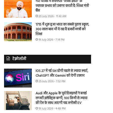
नीट परीक्षा में सफलता “शिक्षा क्रांति” के
व्यापक प्रभाव को उजागर करती है: शिक्षा मंत्री
बैंस
20 July 2026 - 11:43 AM
1715 में शुरू हुआ भारत का सबसे पुराना स्कूल,
300 साल बाद भी दे रहा है हजारों छात्रों को
शिक्षा
19 July 2026 - 7:14 PM
टेक्नोलॉजी
iOS 27 में नई Siri होगी पहले से ज्यादा स्मार्ट,
ChatGPT और Gemini को देगी टक्कर
25 July 2026 - 7:52 PM
Audi और Apple के पूर्व डिजाइनरों ने बनाई
लग्जरी इलेक्ट्रिक बग्गी, 100 किमी से ज्यादा
की रेंज के साथ आएगी यह अनोखी EV
19 July 2026 - 4:48 PM