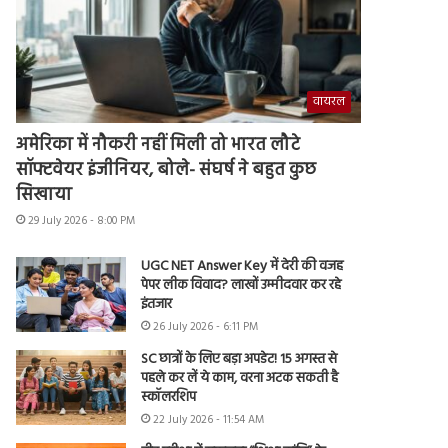
वायरल
अमेरिका में नौकरी नहीं मिली तो भारत लौटे
सॉफ्टवेयर इंजीनियर, बोले- संघर्ष ने बहुत कुछ
सिखाया
29 July 2026 - 8:00 PM
UGC NET Answer Key में देरी की वजह
पेपर लीक विवाद? लाखों उम्मीदवार कर रहे
इंतजार
26 July 2026 - 6:11 PM
SC छात्रों के लिए बड़ा अपडेट! 15 अगस्त से
पहले कर लें ये काम, वरना अटक सकती है
स्कॉलरशिप
22 July 2026 - 11:54 AM