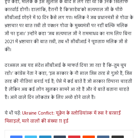
हुए कहा, मलिक के इस खुलासे के बाद से लग रहा था कि उनके खिलाफ
कारर्वाई होगी। हालांकि, हैरानी है कि‘साहेब’को सत्यपाल जी के पीछे
सीबीआई छोड़ने में 10 दिन कैसे लग गए। मलिक ने जब प्रधानमंत्री से गोवा के
भ्रष्टाचार पर बात रखी तो एक्शन गोवा के मुख्यमंत्री पर नहीं बल्कि मलिक
जी पर हुआ।’ उन्होंने कहा ‘जब सत्यपाल जी ने राममाधव का नाम लिए बिना
2021 में भ्रष्टाचार की बात रखी, तब भी सीबीआई ने पूछताछ मलिक जी से
की।
दरअसल अब यह संदेश सीबीआई के माफर्त दिया जा रहा है कि-तुम चुप
रहो।’ कांग्रेस नेता ने कहा, ‘इस सरकार के नौ साल जिस तरह से गुजरे हैं, जिस
तरह की नीतियां बनाई गई हैं; ऐसे में कई बातें हैं जो सरकार छिपाना चाहती
है लेकिन अब कई लोग खुलकर सामने आ रहे हैं और ये बातें बताना चाहते
हैं। आने वाले दिन लोकतंत्र के लिए अच्छे होने वाले हैं।
ये भी पढ़ें:
Ukraine Conflict: यूक्रेन के स्लोवियांस्क में रूस ने बरसाईं
मिसाइलें, मरने वालों की संख्या 11 हुई
LinkedIn
Tumblr
Pinterest
Reddit
VKontakte
Share via Email