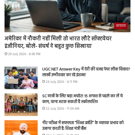
वायरल
अमेरिका में नौकरी नहीं मिली तो भारत लौटे सॉफ्टवेयर
इंजीनियर, बोले- संघर्ष ने बहुत कुछ सिखाया
29 July 2026 - 8:00 PM
UGC NET Answer Key में देरी की वजह पेपर लीक विवाद?
लाखों उम्मीदवार कर रहे इंतजार
26 July 2026 - 6:11 PM
SC छात्रों के लिए बड़ा अपडेट! 15 अगस्त से पहले कर लें ये
काम, वरना अटक सकती है स्कॉलरशिप
22 July 2026 - 11:54 AM
नीट परीक्षा में सफलता “शिक्षा क्रांति” के व्यापक प्रभाव को
उजागर करती है: शिक्षा मंत्री बैंस