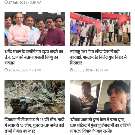
27 July 2026 - 3:19 PM
धर्मेंद्र प्रधान के इस्तीफे पर उद्धव ठाकरे का
महाराष्ट्र TET पेपर लीक केस में बड़ी
तंज, CJP को बताया असली विष्णु का
कार्रवाई, मास्टरमाइंड बिजेंद्र गुप्ता बिहार से
अवतार
गिरफ्तार
26 July 2026 - 1:01 PM
25 July 2026 - 12:21 PM
हिमाचल में लैंडस्लाइड से 13 की मौत, गाड़ी
‘दोबारा आए तो ड्रग्स केस में फंसा दूंगा’,
में सवार थे 15 लोग, गुजरात-UP समेत कई
CJP प्रोटेस्ट में मुंबई पुलिसकर्मी का वीडियो
राज्यों में बाढ़ का कहर
वायरल, विवाद के बाद सस्पेंड