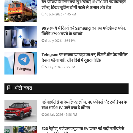
रेल यात्रियों के लिए बड़ी खुशखबरी, IRCTC की नई वेबसाइट
लॉन्च, टिकट बुकिंग होगी पहले से आसान और तेज
16 July 2026 - 1:45 PM
999 रुपये में रिजर्व करें Samsung का नया फोल्डेबल फोन,
मिलेंगे 2799 रुपये के फायदे
8 July 2026 - 5:54 PM
Telegram पर सरकार का बड़ा एक्शन, फिल्में और वेब सीरीज
देखना पड़ेगा भारी, तीन दिनों में दूसरा नोटिस
5 July 2026 - 2:25 PM
ऑटो जगत
नई मारुति ब्रेजा फेसलिफ्ट लॉन्च, नए फीचर्स और टर्बो इंजन के
साथ आई SUV, जानें क्या है कीमत
26 July 2026 - 3:56 PM
E20 पेट्रोल, फ्लेक्स फ्यूल या EV कार? नई गाड़ी खरीदने से