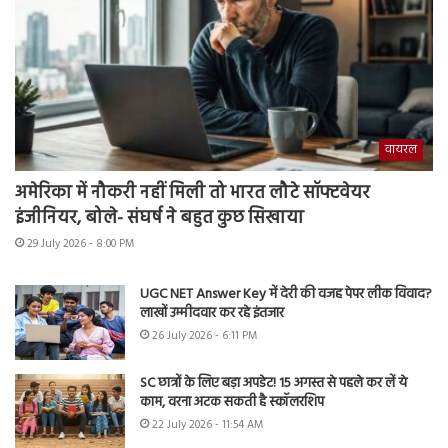
वायरल
अमेरिका में नौकरी नहीं मिली तो भारत लौटे सॉफ्टवेयर
इंजीनियर, बोले- संघर्ष ने बहुत कुछ सिखाया
29 July 2026 - 8:00 PM
UGC NET Answer Key में देरी की वजह पेपर लीक विवाद?
लाखों उम्मीदवार कर रहे इंतजार
26 July 2026 - 6:11 PM
SC छात्रों के लिए बड़ा अपडेट! 15 अगस्त से पहले कर लें ये
काम, वरना अटक सकती है स्कॉलरशिप
22 July 2026 - 11:54 AM