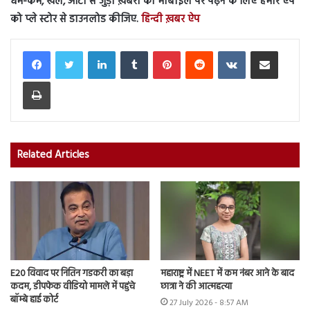
धर्म-कर्म, खेल, ऑटो से जुड़ी ख़बरों को मोबाइल पर पढ़ने के लिए हमारे ऐप
को प्ले स्टोर से डाउनलोड कीजिए.
हिन्दी ख़बर ऐप
LinkedIn
Tumblr
Pinterest
Reddit
VKontakte
Share via Email
Print
Related Articles
E20 विवाद पर नितिन गडकरी का बड़ा
महाराष्ट्र में NEET में कम नंबर आने के बाद
कदम, डीपफेक वीडियो मामले में पहुंचे
छात्रा ने की आत्महत्या
बॉम्बे हाई कोर्ट
27 July 2026 - 8:57 AM