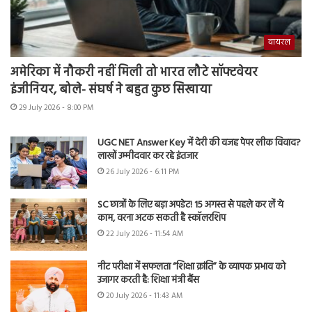
वायरल
अमेरिका में नौकरी नहीं मिली तो भारत लौटे सॉफ्टवेयर
इंजीनियर, बोले- संघर्ष ने बहुत कुछ सिखाया
29 July 2026 - 8:00 PM
UGC NET Answer Key में देरी की वजह पेपर लीक विवाद?
लाखों उम्मीदवार कर रहे इंतजार
26 July 2026 - 6:11 PM
SC छात्रों के लिए बड़ा अपडेट! 15 अगस्त से पहले कर लें ये
काम, वरना अटक सकती है स्कॉलरशिप
22 July 2026 - 11:54 AM
नीट परीक्षा में सफलता “शिक्षा क्रांति” के व्यापक प्रभाव को
उजागर करती है: शिक्षा मंत्री बैंस
20 July 2026 - 11:43 AM