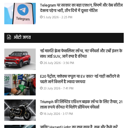
Telegram पर सरकार का बड़ा एक्शन, फिल्में और वेब सीरीज
देखना पड़ेगा भारी, तीन दिनों में दूसरा नोटिस
5 July 2026 - 2:25 PM
ऑटो जगत
नई मारुति ब्रेजा फेसलिफ्ट लॉन्च, नए फीचर्स और टर्बो इंजन के
साथ आई SUV, जानें क्या है कीमत
26 July 2026 - 3:56 PM
E20 पेट्रोल, फ्लेक्स फ्यूल या EV कार? नई गाड़ी खरीदने से
पहले जानें किसमें है ज्यादा फायदा
23 July 2026 - 7:41 PM
Triumph की लिमिटेड एडिशन बाइक लॉन्च के लिए तैयार, 21
लाख रुपये कीमत में मिलेंगे प्रीमियम फीचर्स
16 July 2026 - 3:17 PM
जानिए Hazard Light का क्या काम है, कब और कैसे करें