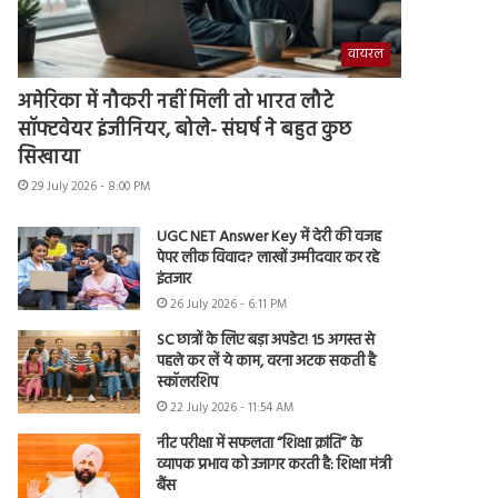
वायरल
अमेरिका में नौकरी नहीं मिली तो भारत लौटे
सॉफ्टवेयर इंजीनियर, बोले- संघर्ष ने बहुत कुछ
सिखाया
29 July 2026 - 8:00 PM
UGC NET Answer Key में देरी की वजह
पेपर लीक विवाद? लाखों उम्मीदवार कर रहे
इंतजार
26 July 2026 - 6:11 PM
SC छात्रों के लिए बड़ा अपडेट! 15 अगस्त से
पहले कर लें ये काम, वरना अटक सकती है
स्कॉलरशिप
22 July 2026 - 11:54 AM
नीट परीक्षा में सफलता “शिक्षा क्रांति” के
व्यापक प्रभाव को उजागर करती है: शिक्षा मंत्री
बैंस