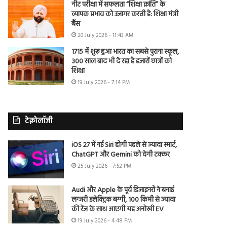
नीट परीक्षा में सफलता “शिक्षा क्रांति” के
व्यापक प्रभाव को उजागर करती है: शिक्षा मंत्री
बैंस
20 July 2026 - 11:43 AM
1715 में शुरू हुआ भारत का सबसे पुराना स्कूल,
300 साल बाद भी दे रहा है हजारों छात्रों को
शिक्षा
19 July 2026 - 7:14 PM
टेक्नोलॉजी
iOS 27 में नई Siri होगी पहले से ज्यादा स्मार्ट,
ChatGPT और Gemini को देगी टक्कर
25 July 2026 - 7:52 PM
Audi और Apple के पूर्व डिजाइनरों ने बनाई
लग्जरी इलेक्ट्रिक बग्गी, 100 किमी से ज्यादा
की रेंज के साथ आएगी यह अनोखी EV
19 July 2026 - 4:48 PM