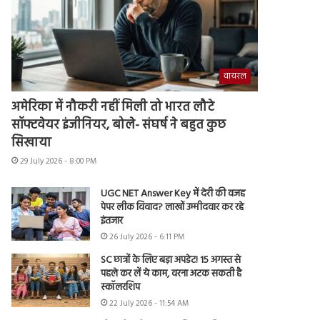
वायरल
अमेरिका में नौकरी नहीं मिली तो भारत लौटे
सॉफ्टवेयर इंजीनियर, बोले- संघर्ष ने बहुत कुछ
सिखाया
29 July 2026 - 8:00 PM
UGC NET Answer Key में देरी की वजह
पेपर लीक विवाद? लाखों उम्मीदवार कर रहे
इंतजार
26 July 2026 - 6:11 PM
SC छात्रों के लिए बड़ा अपडेट! 15 अगस्त से
पहले कर लें ये काम, वरना अटक सकती है
स्कॉलरशिप
22 July 2026 - 11:54 AM