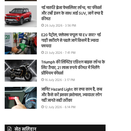
नई मारुति ब्रेजा फेसलिफ्ट लॉन्च, नए फीचर्स
और टर्बो इंजन के साथ आई SUV, जानें क्या है
कीमत
26 July 2026 - 3:56 PM
E20 पेट्रोल, फ्लेक्स फ्यूल या EV कार? नई
गाड़ी खरीदने से पहले जानें किसमें है ज्यादा
फायदा
23 July 2026 - 7:41 PM
Triumph की लिमिटेड एडिशन बाइक लॉन्च के
लिए तैयार, 21 लाख रुपये कीमत में मिलेंगे
प्रीमियम फीचर्स
16 July 2026 - 3:17 PM
जानिए Hazard Light का क्या काम है, कब
और कैसे करें इसका इस्तेमाल, ज्यादातर लोग
नहीं जानते सही तरीका
12 July 2026 - 6:14 PM
खेत खलिहान