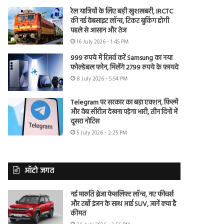
रेल यात्रियों के लिए बड़ी खुशखबरी, IRCTC
की नई वेबसाइट लॉन्च, टिकट बुकिंग होगी
पहले से आसान और तेज
16 July 2026 - 1:45 PM
999 रुपये में रिजर्व करें Samsung का नया
फोल्डेबल फोन, मिलेंगे 2799 रुपये के फायदे
8 July 2026 - 5:54 PM
Telegram पर सरकार का बड़ा एक्शन, फिल्में
और वेब सीरीज देखना पड़ेगा भारी, तीन दिनों में
दूसरा नोटिस
5 July 2026 - 2:25 PM
ऑटो जगत
नई मारुति ब्रेजा फेसलिफ्ट लॉन्च, नए फीचर्स
और टर्बो इंजन के साथ आई SUV, जानें क्या है
कीमत