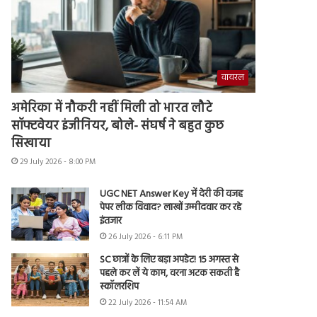
वायरल
अमेरिका में नौकरी नहीं मिली तो भारत लौटे
सॉफ्टवेयर इंजीनियर, बोले- संघर्ष ने बहुत कुछ
सिखाया
29 July 2026 - 8:00 PM
UGC NET Answer Key में देरी की वजह
पेपर लीक विवाद? लाखों उम्मीदवार कर रहे
इंतजार
26 July 2026 - 6:11 PM
SC छात्रों के लिए बड़ा अपडेट! 15 अगस्त से
पहले कर लें ये काम, वरना अटक सकती है
स्कॉलरशिप
22 July 2026 - 11:54 AM