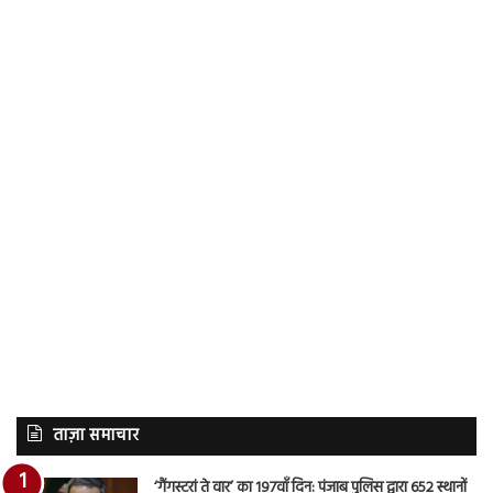
ताज़ा समाचार
‘गैंगस्टरां ते वार’ का 197वाँ दिन: पंजाब पुलिस द्वारा 652 स्थानों