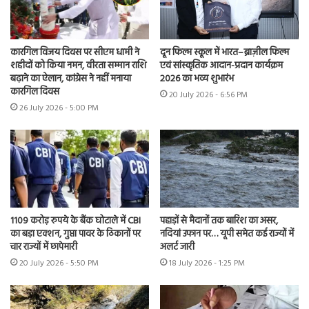
कारगिल विजय दिवस पर सीएम धामी ने
दून फिल्म स्कूल में भारत–ब्राज़ील फिल्म
शहीदों को किया नमन, वीरता सम्मान राशि
एवं सांस्कृतिक आदान-प्रदान कार्यक्रम
बढ़ाने का ऐलान, कांग्रेस ने नहीं मनाया
2026 का भव्य शुभारंभ
कारगिल दिवस
20 July 2026 - 6:56 PM
26 July 2026 - 5:00 PM
1109 करोड़ रुपये के बैंक घोटाले में CBI
पहाड़ों से मैदानों तक बारिश का असर,
का बड़ा एक्शन, गुप्ता पावर के ठिकानों पर
नदियां उफान पर… यूपी समेत कई राज्यों में
चार राज्यों में छापेमारी
अलर्ट जारी
20 July 2026 - 5:50 PM
18 July 2026 - 1:25 PM