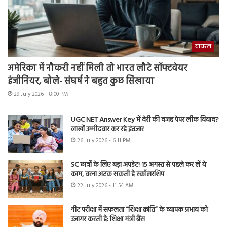
वायरल
अमेरिका में नौकरी नहीं मिली तो भारत लौटे सॉफ्टवेयर
इंजीनियर, बोले- संघर्ष ने बहुत कुछ सिखाया
29 July 2026 - 8:00 PM
UGC NET Answer Key में देरी की वजह पेपर लीक विवाद?
लाखों उम्मीदवार कर रहे इंतजार
26 July 2026 - 6:11 PM
SC छात्रों के लिए बड़ा अपडेट! 15 अगस्त से पहले कर लें ये
काम, वरना अटक सकती है स्कॉलरशिप
22 July 2026 - 11:54 AM
नीट परीक्षा में सफलता “शिक्षा क्रांति” के व्यापक प्रभाव को
उजागर करती है: शिक्षा मंत्री बैंस