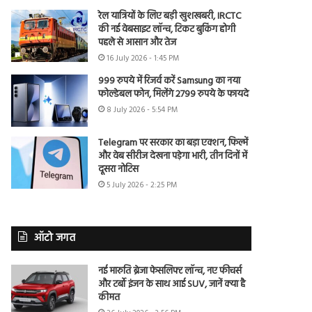
रेल यात्रियों के लिए बड़ी खुशखबरी, IRCTC
की नई वेबसाइट लॉन्च, टिकट बुकिंग होगी
पहले से आसान और तेज
16 July 2026 - 1:45 PM
999 रुपये में रिजर्व करें Samsung का नया
फोल्डेबल फोन, मिलेंगे 2799 रुपये के फायदे
8 July 2026 - 5:54 PM
Telegram पर सरकार का बड़ा एक्शन, फिल्में
और वेब सीरीज देखना पड़ेगा भारी, तीन दिनों में
दूसरा नोटिस
5 July 2026 - 2:25 PM
ऑटो जगत
नई मारुति ब्रेजा फेसलिफ्ट लॉन्च, नए फीचर्स
और टर्बो इंजन के साथ आई SUV, जानें क्या है
कीमत