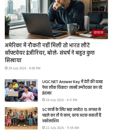
वायरल
अमेरिका में नौकरी नहीं मिली तो भारत लौटे
सॉफ्टवेयर इंजीनियर, बोले- संघर्ष ने बहुत कुछ
सिखाया
29 July 2026 - 8:00 PM
UGC NET Answer Key में देरी की वजह
पेपर लीक विवाद? लाखों उम्मीदवार कर रहे
इंतजार
26 July 2026 - 6:11 PM
SC छात्रों के लिए बड़ा अपडेट! 15 अगस्त से
पहले कर लें ये काम, वरना अटक सकती है
स्कॉलरशिप
22 July 2026 - 11:54 AM