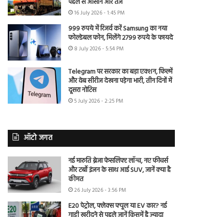
पहले से आसान और तेज
16 July 2026 - 1:45 PM
999 रुपये में रिजर्व करें Samsung का नया
फोल्डेबल फोन, मिलेंगे 2799 रुपये के फायदे
8 July 2026 - 5:54 PM
Telegram पर सरकार का बड़ा एक्शन, फिल्में
और वेब सीरीज देखना पड़ेगा भारी, तीन दिनों में
दूसरा नोटिस
5 July 2026 - 2:25 PM
ऑटो जगत
नई मारुति ब्रेजा फेसलिफ्ट लॉन्च, नए फीचर्स
और टर्बो इंजन के साथ आई SUV, जानें क्या है
कीमत
26 July 2026 - 3:56 PM
E20 पेट्रोल, फ्लेक्स फ्यूल या EV कार? नई
गाड़ी खरीदने से पहले जानें किसमें है ज्यादा