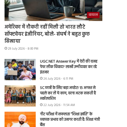
वायरल
अमेरिका में नौकरी नहीं मिली तो भारत लौटे
सॉफ्टवेयर इंजीनियर, बोले- संघर्ष ने बहुत कुछ
सिखाया
29 July 2026 - 8:00 PM
UGC NET Answer Key में देरी की वजह
पेपर लीक विवाद? लाखों उम्मीदवार कर रहे
इंतजार
26 July 2026 - 6:11 PM
SC छात्रों के लिए बड़ा अपडेट! 15 अगस्त से
पहले कर लें ये काम, वरना अटक सकती है
स्कॉलरशिप
22 July 2026 - 11:54 AM
नीट परीक्षा में सफलता “शिक्षा क्रांति” के
व्यापक प्रभाव को उजागर करती है: शिक्षा मंत्री
बैंस