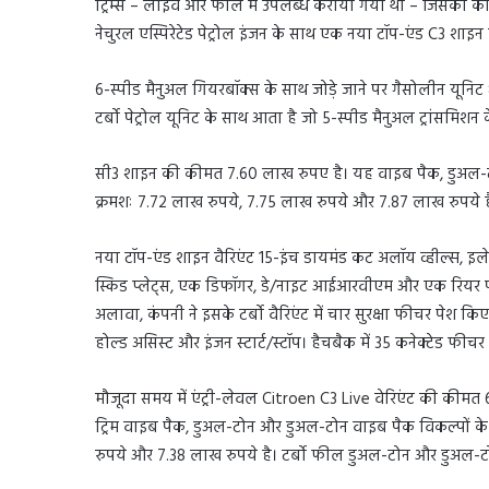
ट्रिम्स – लाइव और फील में उपलब्ध कराया गया था – जिसकी कीम
नेचुरल एस्पिरेटेड पेट्रोल इंजन के साथ एक नया टॉप-एंड C3 शाइन 
6-स्पीड मैनुअल गियरबॉक्स के साथ जोड़े जाने पर गैसोलीन यूनि
टर्बो पेट्रोल यूनिट के साथ आता है जो 5-स्पीड मैनुअल ट्रांसमिश
सी3 शाइन की कीमत 7.60 लाख रुपए है। यह वाइब पैक, डुअल-
क्रमशः 7.72 लाख रुपये, 7.75 लाख रुपये और 7.87 लाख रुपये है।
नया टॉप-एंड शाइन वैरिएंट 15-इंच डायमंड कट अलॉय व्हील्स, इल
स्किड प्लेट्स, एक डिफॉगर, डे/नाइट आईआरवीएम और एक रियर पा
अलावा, कंपनी ने इसके टर्बो वैरिएंट में चार सुरक्षा फीचर पेश किए है
होल्ड असिस्ट और इंजन स्टार्ट/स्टॉप। हैचबैक में 35 कनेक्टेड फीचर भ
मौजूदा समय में एंट्री-लेवल Citroen C3 Live वेरिएंट की की
ट्रिम वाइब पैक, डुअल-टोन और डुअल-टोन वाइब पैक विकल्पों क
रुपये और 7.38 लाख रुपये है। टर्बो फील डुअल-टोन और डुअल-टो