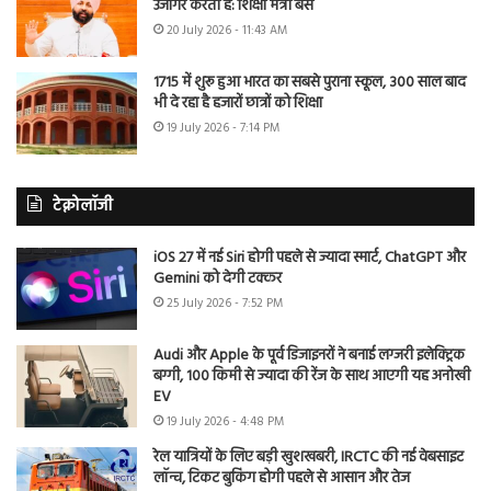
उजागर करती है: शिक्षा मंत्री बैंस
20 July 2026 - 11:43 AM
1715 में शुरू हुआ भारत का सबसे पुराना स्कूल, 300 साल बाद
भी दे रहा है हजारों छात्रों को शिक्षा
19 July 2026 - 7:14 PM
टेक्नोलॉजी
iOS 27 में नई Siri होगी पहले से ज्यादा स्मार्ट, ChatGPT और
Gemini को देगी टक्कर
25 July 2026 - 7:52 PM
Audi और Apple के पूर्व डिजाइनरों ने बनाई लग्जरी इलेक्ट्रिक
बग्गी, 100 किमी से ज्यादा की रेंज के साथ आएगी यह अनोखी
EV
19 July 2026 - 4:48 PM
रेल यात्रियों के लिए बड़ी खुशखबरी, IRCTC की नई वेबसाइट
लॉन्च, टिकट बुकिंग होगी पहले से आसान और तेज