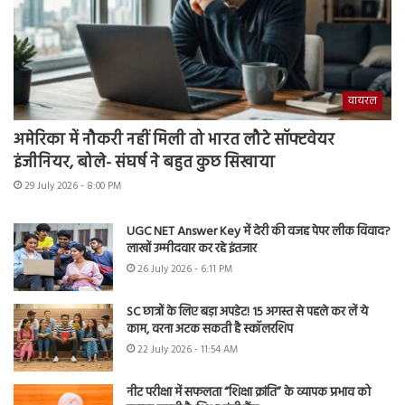
वायरल
अमेरिका में नौकरी नहीं मिली तो भारत लौटे सॉफ्टवेयर
इंजीनियर, बोले- संघर्ष ने बहुत कुछ सिखाया
29 July 2026 - 8:00 PM
UGC NET Answer Key में देरी की वजह पेपर लीक विवाद?
लाखों उम्मीदवार कर रहे इंतजार
26 July 2026 - 6:11 PM
SC छात्रों के लिए बड़ा अपडेट! 15 अगस्त से पहले कर लें ये
काम, वरना अटक सकती है स्कॉलरशिप
22 July 2026 - 11:54 AM
नीट परीक्षा में सफलता “शिक्षा क्रांति” के व्यापक प्रभाव को