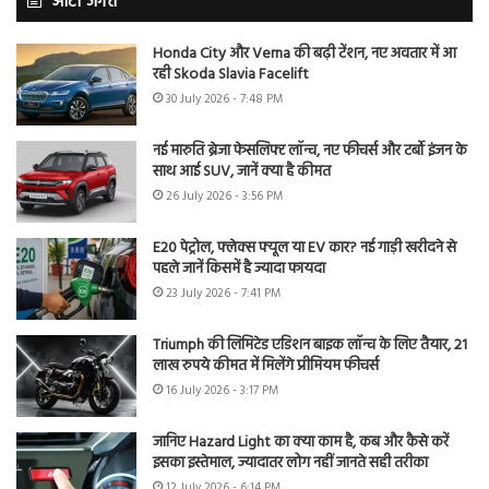
ऑटो जगत
Honda City और Verna की बढ़ी टेंशन, नए अवतार में आ
रही Skoda Slavia Facelift
30 July 2026 - 7:48 PM
नई मारुति ब्रेजा फेसलिफ्ट लॉन्च, नए फीचर्स और टर्बो इंजन के
साथ आई SUV, जानें क्या है कीमत
26 July 2026 - 3:56 PM
E20 पेट्रोल, फ्लेक्स फ्यूल या EV कार? नई गाड़ी खरीदने से
पहले जानें किसमें है ज्यादा फायदा
23 July 2026 - 7:41 PM
Triumph की लिमिटेड एडिशन बाइक लॉन्च के लिए तैयार, 21
लाख रुपये कीमत में मिलेंगे प्रीमियम फीचर्स
16 July 2026 - 3:17 PM
जानिए Hazard Light का क्या काम है, कब और कैसे करें
इसका इस्तेमाल, ज्यादातर लोग नहीं जानते सही तरीका
12 July 2026 - 6:14 PM