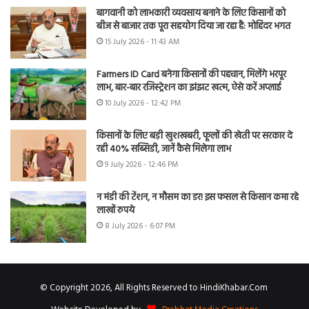
बागवानी को लाभकारी व्यवसाय बनाने के लिए किसानों को
बीज से बाजार तक पूरा सहयोग दिया जा रहा है: मोहिंदर भगत
15 July 2026 - 11:43 AM
Farmers ID Card बनेगा किसानों की पहचान, मिलेंगे भरपूर
लाभ, बार-बार रजिस्ट्रेशन का झंझट खत्म, ऐसे करें अप्लाई
10 July 2026 - 12:42 PM
किसानों के लिए बड़ी खुशखबरी, फूलों की खेती पर सरकार दे
रही 40% सब्सिडी, जानें कैसे मिलेगा लाभ
9 July 2026 - 12:46 PM
न मंडी की टेंशन, न मौसम का डर! इस फसल से किसान कमा रहे
लाखों रुपये
8 July 2026 - 6:07 PM
© Copyright 2026, All Rights Reserved to HindiKhabar.Com