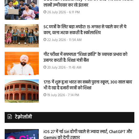
लाखों उम्मीदवार कर रहे इंतजार
26 July 2026 - 6:11 PM
SC छात्रों के लिए बड़ा अपडेट! 15 अगस्त से पहले कर लें ये
काम, वरना अटक सकती है स्कॉलरशिप
22 July 2026 - 11:54 AM
नीट परीक्षा में सफलता “शिक्षा क्रांति” के व्यापक प्रभाव को
उजागर करती है: शिक्षा मंत्री बैंस
20 July 2026 - 11:43 AM
1715 में शुरू हुआ भारत का सबसे पुराना स्कूल, 300 साल बाद
भी दे रहा है हजारों छात्रों को शिक्षा
19 July 2026 - 7:14 PM
टेक्नोलॉजी
iOS 27 में नई Siri होगी पहले से ज्यादा स्मार्ट, ChatGPT और
Gemini को देगी टक्कर