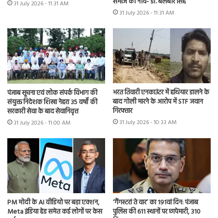
समाज की नींव- डॉ. बलबीर सिंह
31 July 2026 - 11:31 AM
31 July 2026 - 11:31 AM
भरत तिवारी एनकाउंटर में हथियार डालने के
पंजाब सूचना एवं लोक संपर्क विभाग की
बाद गोली मारने के आरोप में STF जवान
संयुक्त निदेशक शिखा नेहरा 35 वर्षों की
गिरफ्तार
सरकारी सेवा के बाद सेवानिवृत्त
31 July 2026 - 10:33 AM
31 July 2026 - 11:00 AM
PM मोदी के AI वीडियो पर बड़ा एक्शन,
‘गैंगस्टरां ते वार’ का 191वां दिन: पंजाब
Meta इंडिया हेड समेत कई लोगों पर केस
पुलिस की 611 स्थानों पर छापेमारी, 310