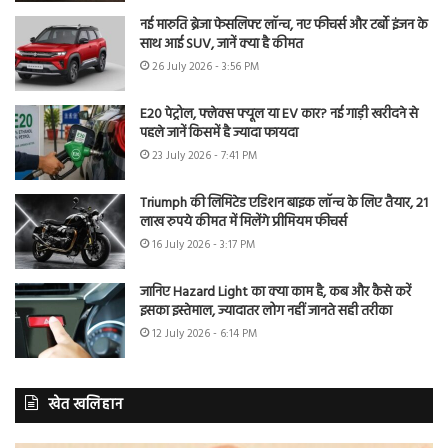
नई मारुति ब्रेजा फेसलिफ्ट लॉन्च, नए फीचर्स और टर्बो इंजन के
साथ आई SUV, जानें क्या है कीमत
26 July 2026 - 3:56 PM
E20 पेट्रोल, फ्लेक्स फ्यूल या EV कार? नई गाड़ी खरीदने से
पहले जानें किसमें है ज्यादा फायदा
23 July 2026 - 7:41 PM
Triumph की लिमिटेड एडिशन बाइक लॉन्च के लिए तैयार, 21
लाख रुपये कीमत में मिलेंगे प्रीमियम फीचर्स
16 July 2026 - 3:17 PM
जानिए Hazard Light का क्या काम है, कब और कैसे करें
इसका इस्तेमाल, ज्यादातर लोग नहीं जानते सही तरीका
12 July 2026 - 6:14 PM
खेत खलिहान