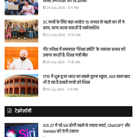
लाखों उम्मीदवार कर रहे इंतजार
26 July 2026 - 6:11 PM
SC छात्रों के लिए बड़ा अपडेट! 15 अगस्त से पहले कर लें ये
काम, वरना अटक सकती है स्कॉलरशिप
22 July 2026 - 11:54 AM
नीट परीक्षा में सफलता “शिक्षा क्रांति” के व्यापक प्रभाव को
उजागर करती है: शिक्षा मंत्री बैंस
20 July 2026 - 11:43 AM
1715 में शुरू हुआ भारत का सबसे पुराना स्कूल, 300 साल बाद
भी दे रहा है हजारों छात्रों को शिक्षा
19 July 2026 - 7:14 PM
टेक्नोलॉजी
iOS 27 में नई Siri होगी पहले से ज्यादा स्मार्ट, ChatGPT और
Gemini को देगी टक्कर