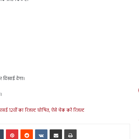
पर दिखाई देगा।
।
एसई 12वीं का रिजल्ट घोषित, ऐसे चेक करें रिजल्ट
In
Tumblr
Pinterest
Reddit
VKontakte
Share via Email
Print