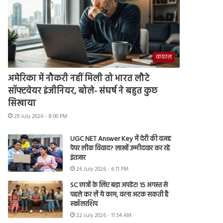
वायरल
अमेरिका में नौकरी नहीं मिली तो भारत लौटे
सॉफ्टवेयर इंजीनियर, बोले- संघर्ष ने बहुत कुछ
सिखाया
29 July 2026 - 8:00 PM
UGC NET Answer Key में देरी की वजह
पेपर लीक विवाद? लाखों उम्मीदवार कर रहे
इंतजार
26 July 2026 - 6:11 PM
SC छात्रों के लिए बड़ा अपडेट! 15 अगस्त से
पहले कर लें ये काम, वरना अटक सकती है
स्कॉलरशिप
22 July 2026 - 11:54 AM