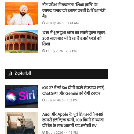
नीट परीक्षा में सफलता “शिक्षा क्रांति” के
व्यापक प्रभाव को उजागर करती है: शिक्षा मंत्री
बैंस
20 July 2026 - 11:43 AM
1715 में शुरू हुआ भारत का सबसे पुराना स्कूल,
300 साल बाद भी दे रहा है हजारों छात्रों को
शिक्षा
19 July 2026 - 7:14 PM
टेक्नोलॉजी
iOS 27 में नई Siri होगी पहले से ज्यादा स्मार्ट,
ChatGPT और Gemini को देगी टक्कर
25 July 2026 - 7:52 PM
Audi और Apple के पूर्व डिजाइनरों ने बनाई
लग्जरी इलेक्ट्रिक बग्गी, 100 किमी से ज्यादा
की रेंज के साथ आएगी यह अनोखी EV
19 July 2026 - 4:48 PM